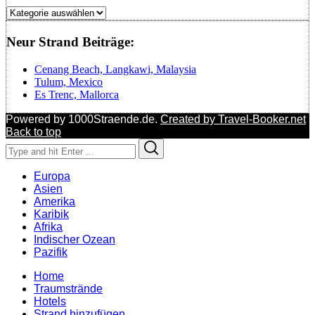
Regionen
Neur Strand Beiträge:
Cenang Beach, Langkawi, Malaysia
Tulum, Mexico
Es Trenc, Mallorca
Powered by 1000Straende.de.
Created by Travel-Booker.net
Back to top
Search
Search
for:
Europa
Asien
Amerika
Karibik
Afrika
Indischer Ozean
Pazifik
Home
Traumstrände
Hotels
Strand hinzufügen