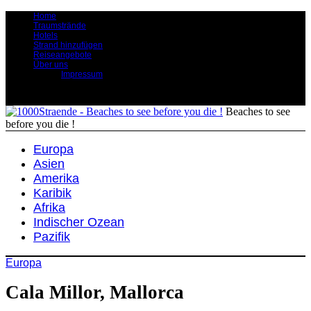
Home
Traumstrände
Hotels
Strand hinzufügen
Reiseangebote
Über uns
Impressum
Beaches to see
before you die !
Europa
Asien
Amerika
Karibik
Afrika
Indischer Ozean
Pazifik
Europa
Cala Millor, Mallorca