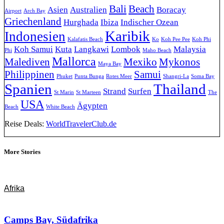
Bali
Beach
Asien
Australien
Boracay
Airport
Arch Bay
Griechenland
Hurghada
Ibiza
Indischer Ozean
Karibik
Indonesien
Kalafatis Beach
Ko
Koh Pee Pee
Koh Phi
Koh Samui
Kuta
Langkawi
Lombok
Malaysia
Phi
Maho Beach
Mallorca
Malediven
Mexiko
Mykonos
Maya Bay
Philippinen
Samui
Phuket
Punta Bunga
Rotes Meer
Shangri-La
Soma Bay
Spanien
Thailand
Strand
Surfen
St Marin
St Marteen
The
USA
Ägypten
Beach
White Beach
Reise Deals:
WorldTravelerClub.de
More Stories
Afrika
Camps Bay, Südafrika