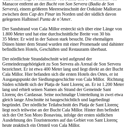
Manacor entfernt an der
Bucht von Son Servera
(
Badia de Son
Servera
), einem größeren Meereseinschnitt der Ostküste Mallorcas
zwischen dem
Cap des Pinar
im Norden und der südlich davon
gelegenen Halbinsel
Punta de n’Amer
.
Der Sandstrand von Cala Millor erstreckt sich über eine Länge von
1.800 Meter und hat eine durchschnittliche Breite von 30 bis
35 Meter. Er wird in der Saison stark besucht. Die ehemaligen
Dünen hinter dem Strand wurden mit einer Promenade und dahinter
befindlichen Hotels, Geschäften und Restaurants überbaut.
Der nördlichste Strandabschnitt wird aufgrund der
Gemeindezugehörigkeit zu Son Servera als Arenal de Son Servera
bezeichnet. Er ist etwa 400 Meter lang und liegt direkt an der Bucht
Cala Millor. Hier befanden sich die ersten Hotels des Ortes, er ist
Ausgangspunkt der Siedlungsgeschichte von Cala Millor. Richtung
Süden schließt sich der Platja de Sant Llorenç an. Er ist 1.200 Meter
lang und erhielt seinen Namen als Strand der Gemeinde Sant
Llorenç des Cardassar. Seine nochmalige Unterteilung in zwei etwa
gleich lange Abschnitte ist baugeschichtlich und lagebedingt
begründet. Der nördliche Teilabschnitt des Platja de Sant Llorenç
liegt noch teilweise an der Bucht Cala Millor. Hinter ihm befindet
sich der Ort Son Moro Bonavista, infolge der ersten südlichen
Ausdehnung des Touristenortes auf das Gebiet von Sant Llorenç
heute praktisch ein Ortsteil von Cala Millor.