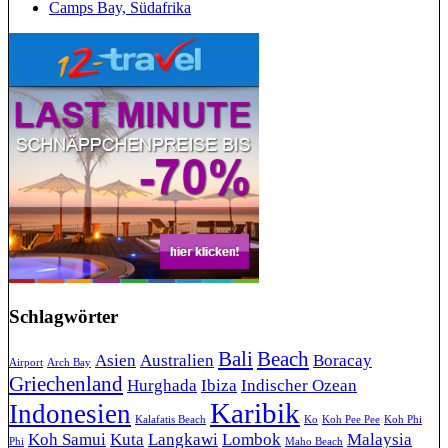
Camps Bay, Südafrika
Schlagwörter
Bali
Beach
Asien
Australien
Boracay
Airport
Arch Bay
Griechenland
Hurghada
Ibiza
Indischer Ozean
Karibik
Indonesien
Kalafatis Beach
Ko
Koh Pee Pee
Koh Phi
Koh Samui
Kuta
Langkawi
Lombok
Malaysia
Phi
Maho Beach