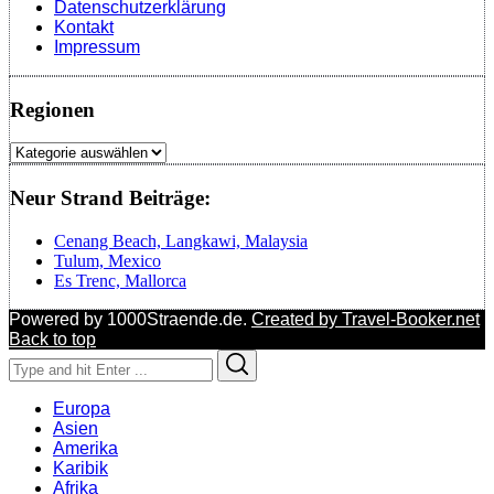
Datenschutzerklärung
Kontakt
Impressum
Regionen
Regionen
Neur Strand Beiträge:
Cenang Beach, Langkawi, Malaysia
Tulum, Mexico
Es Trenc, Mallorca
Powered by 1000Straende.de.
Created by Travel-Booker.net
Back to top
Search
Search
for:
Europa
Asien
Amerika
Karibik
Afrika