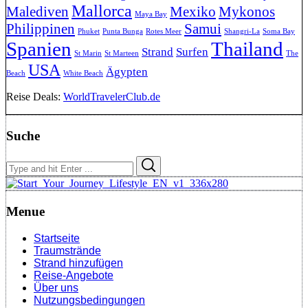
Mallorca
Malediven
Mexiko
Mykonos
Maya Bay
Philippinen
Samui
Phuket
Punta Bunga
Rotes Meer
Shangri-La
Soma Bay
Spanien
Thailand
Strand
Surfen
St Marin
St Marteen
The
USA
Ägypten
Beach
White Beach
Reise Deals:
WorldTravelerClub.de
Suche
Search
Search
for:
Menue
Startseite
Traumstrände
Strand hinzufügen
Reise-Angebote
Über uns
Nutzungsbedingungen