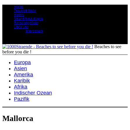
Home
Traumstrände
Hotels
Strand hinzufügen
Reiseangebote
Über uns
Impressum
Beaches to see
before you die !
Europa
Asien
Amerika
Karibik
Afrika
Indischer Ozean
Pazifik
Mallorca