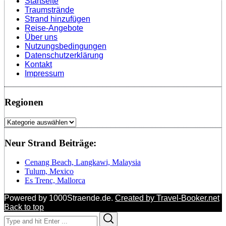
Startseite
Traumstrände
Strand hinzufügen
Reise-Angebote
Über uns
Nutzungsbedingungen
Datenschutzerklärung
Kontakt
Impressum
Regionen
Regionen
Neur Strand Beiträge:
Cenang Beach, Langkawi, Malaysia
Tulum, Mexico
Es Trenc, Mallorca
Powered by 1000Straende.de.
Created by Travel-Booker.net
Back to top
Search
Search
for: