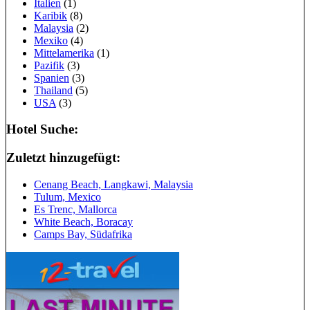
Italien
(1)
Karibik
(8)
Malaysia
(2)
Mexiko
(4)
Mittelamerika
(1)
Pazifik
(3)
Spanien
(3)
Thailand
(5)
USA
(3)
Hotel Suche:
Zuletzt hinzugefügt:
Cenang Beach, Langkawi, Malaysia
Tulum, Mexico
Es Trenc, Mallorca
White Beach, Boracay
Camps Bay, Südafrika