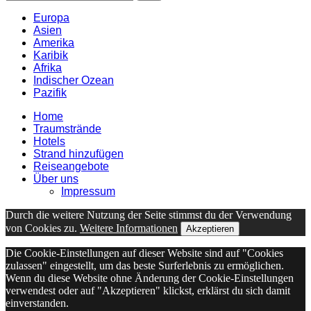
Europa
Asien
Amerika
Karibik
Afrika
Indischer Ozean
Pazifik
Home
Traumstrände
Hotels
Strand hinzufügen
Reiseangebote
Über uns
Impressum
Durch die weitere Nutzung der Seite stimmst du der Verwendung
von Cookies zu.
Weitere Informationen
Akzeptieren
Die Cookie-Einstellungen auf dieser Website sind auf "Cookies
zulassen" eingestellt, um das beste Surferlebnis zu ermöglichen.
Wenn du diese Website ohne Änderung der Cookie-Einstellungen
verwendest oder auf "Akzeptieren" klickst, erklärst du sich damit
einverstanden.