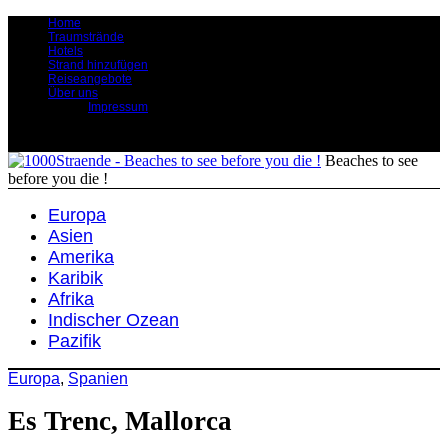
Home
Traumstrände
Hotels
Strand hinzufügen
Reiseangebote
Über uns
Impressum
Beaches to see
before you die !
Europa
Asien
Amerika
Karibik
Afrika
Indischer Ozean
Pazifik
Europa
,
Spanien
Es Trenc, Mallorca