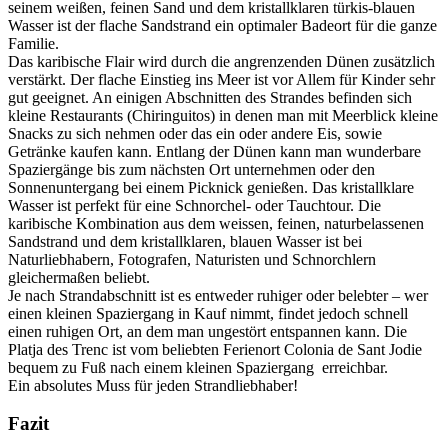
seinem weißen, feinen Sand und dem kristallklaren türkis-blauen
Wasser ist der flache Sandstrand ein optimaler Badeort für die ganze
Familie.
Das karibische Flair wird durch die angrenzenden Dünen zusätzlich
verstärkt. Der flache Einstieg ins Meer ist vor Allem für Kinder sehr
gut geeignet. An einigen Abschnitten des Strandes befinden sich
kleine Restaurants (Chiringuitos) in denen man mit Meerblick kleine
Snacks zu sich nehmen oder das ein oder andere Eis, sowie
Getränke kaufen kann. Entlang der Dünen kann man wunderbare
Spaziergänge bis zum nächsten Ort unternehmen oder den
Sonnenuntergang bei einem Picknick genießen. Das kristallklare
Wasser ist perfekt für eine Schnorchel- oder Tauchtour. Die
karibische Kombination aus dem weissen, feinen, naturbelassenen
Sandstrand und dem kristallklaren, blauen Wasser ist bei
Naturliebhabern, Fotografen, Naturisten und Schnorchlern
gleichermaßen beliebt.
Je nach Strandabschnitt ist es entweder ruhiger oder belebter – wer
einen kleinen Spaziergang in Kauf nimmt, findet jedoch schnell
einen ruhigen Ort, an dem man ungestört entspannen kann. Die
Platja des Trenc ist vom beliebten Ferienort Colonia de Sant Jodie
bequem zu Fuß nach einem kleinen Spaziergang erreichbar.
Ein absolutes Muss für jeden Strandliebhaber!
Fazit