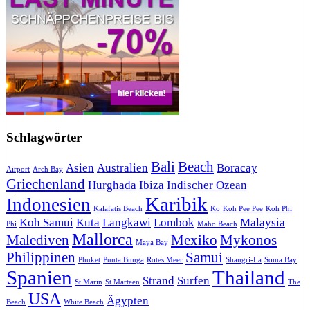
Schlagwörter
Bali
Beach
Asien
Australien
Boracay
Airport
Arch Bay
Griechenland
Hurghada
Ibiza
Indischer Ozean
Karibik
Indonesien
Kalafatis Beach
Ko
Koh Pee Pee
Koh Phi
Koh Samui
Kuta
Langkawi
Lombok
Malaysia
Phi
Maho Beach
Mallorca
Malediven
Mexiko
Mykonos
Maya Bay
Philippinen
Samui
Phuket
Punta Bunga
Rotes Meer
Shangri-La
Soma Bay
Spanien
Thailand
Strand
Surfen
St Marin
St Marteen
The
USA
Ägypten
Beach
White Beach