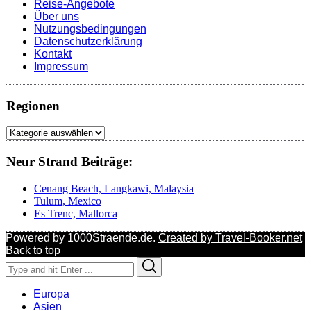
Reise-Angebote
Über uns
Nutzungsbedingungen
Datenschutzerklärung
Kontakt
Impressum
Regionen
Regionen
Neur Strand Beiträge:
Cenang Beach, Langkawi, Malaysia
Tulum, Mexico
Es Trenc, Mallorca
Powered by 1000Straende.de.
Created by Travel-Booker.net
Back to top
Search
Search
for:
Europa
Asien