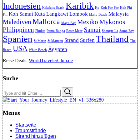
Karibik
Indonesien
Kalafatis Beach
Ko
Koh Pee Pee
Koh Phi
Koh Samui
Kuta
Langkawi
Lombok
Malaysia
Phi
Maho Beach
Mallorca
Malediven
Mexiko
Mykonos
Maya Bay
Philippinen
Samui
Phuket
Punta Bunga
Rotes Meer
Shangri-La
Soma Bay
Spanien
Thailand
Strand
Surfen
St Marin
St Marteen
The
USA
Ägypten
Beach
White Beach
Reise Deals:
WorldTravelerClub.de
Suche
Search
Search
for:
Menue
Startseite
Traumstrände
Strand hinzufügen