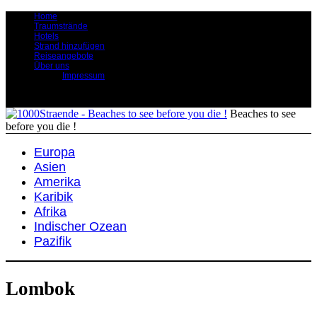
Home
Traumstrände
Hotels
Strand hinzufügen
Reiseangebote
Über uns
Impressum
Beaches to see
before you die !
Europa
Asien
Amerika
Karibik
Afrika
Indischer Ozean
Pazifik
Lombok