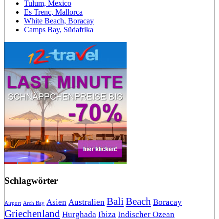
Tulum, Mexico
Es Trenc, Mallorca
White Beach, Boracay
Camps Bay, Südafrika
Schlagwörter
Bali
Beach
Asien
Australien
Boracay
Airport
Arch Bay
Griechenland
Hurghada
Ibiza
Indischer Ozean