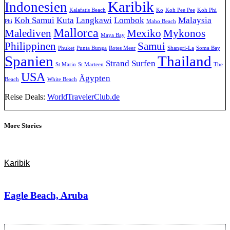
Karibik
Indonesien
Kalafatis Beach
Ko
Koh Pee Pee
Koh Phi
Koh Samui
Kuta
Langkawi
Lombok
Malaysia
Phi
Maho Beach
Mallorca
Malediven
Mexiko
Mykonos
Maya Bay
Philippinen
Samui
Phuket
Punta Bunga
Rotes Meer
Shangri-La
Soma Bay
Spanien
Thailand
Strand
Surfen
St Marin
St Marteen
The
USA
Ägypten
Beach
White Beach
Reise Deals:
WorldTravelerClub.de
More Stories
Karibik
Eagle Beach, Aruba