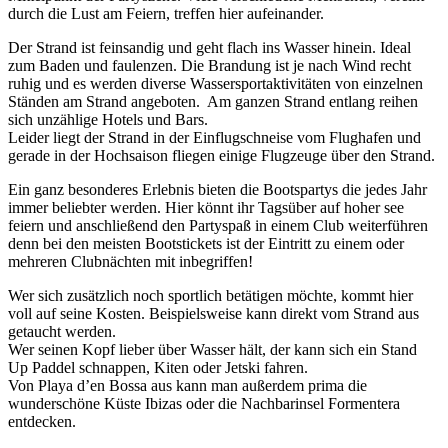
durch die Lust am Feiern, treffen hier aufeinander.
Der Strand ist feinsandig und geht flach ins Wasser hinein. Ideal
zum Baden und faulenzen. Die Brandung ist je nach Wind recht
ruhig und es werden diverse Wassersportaktivitäten von einzelnen
Ständen am Strand angeboten. Am ganzen Strand entlang reihen
sich unzählige Hotels und Bars.
Leider liegt der Strand in der Einflugschneise vom Flughafen und
gerade in der Hochsaison fliegen einige Flugzeuge über den Strand.
Ein ganz besonderes Erlebnis bieten die Bootspartys die jedes Jahr
immer beliebter werden. Hier könnt ihr Tagsüber auf hoher see
feiern und anschließend den Partyspaß in einem Club weiterführen
denn bei den meisten Bootstickets ist der Eintritt zu einem oder
mehreren Clubnächten mit inbegriffen!
Wer sich zusätzlich noch sportlich betätigen möchte, kommt hier
voll auf seine Kosten. Beispielsweise kann direkt vom Strand aus
getaucht werden.
Wer seinen Kopf lieber über Wasser hält, der kann sich ein Stand
Up Paddel schnappen, Kiten oder Jetski fahren.
Von Playa d’en Bossa aus kann man außerdem prima die
wunderschöne Küste Ibizas oder die Nachbarinsel Formentera
entdecken.