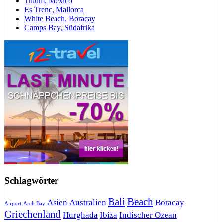
Tulum, Mexico
Es Trenc, Mallorca
White Beach, Boracay
Camps Bay, Südafrika
Schlagwörter
Bali
Beach
Asien
Australien
Boracay
Airport
Arch Bay
Griechenland
Hurghada
Ibiza
Indischer Ozean