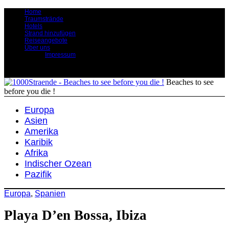
Home
Traumstrände
Hotels
Strand hinzufügen
Reiseangebote
Über uns
Impressum
Beaches to see
before you die !
Europa
Asien
Amerika
Karibik
Afrika
Indischer Ozean
Pazifik
Europa
,
Spanien
Playa D’en Bossa, Ibiza