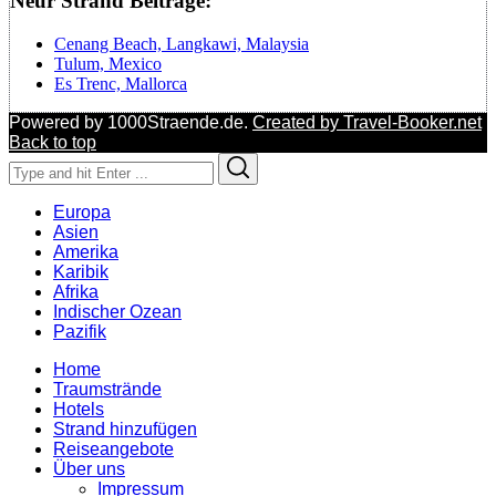
Neur Strand Beiträge:
Cenang Beach, Langkawi, Malaysia
Tulum, Mexico
Es Trenc, Mallorca
Powered by 1000Straende.de.
Created by Travel-Booker.net
Back to top
Search
Search
for:
Europa
Asien
Amerika
Karibik
Afrika
Indischer Ozean
Pazifik
Home
Traumstrände
Hotels
Strand hinzufügen
Reiseangebote
Über uns
Impressum