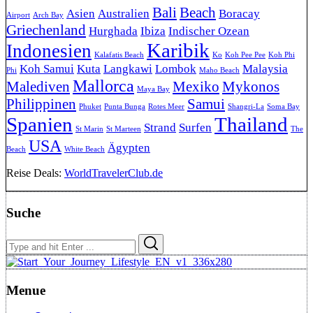
Bali
Beach
Asien
Australien
Boracay
Airport
Arch Bay
Griechenland
Hurghada
Ibiza
Indischer Ozean
Karibik
Indonesien
Kalafatis Beach
Ko
Koh Pee Pee
Koh Phi
Koh Samui
Kuta
Langkawi
Lombok
Malaysia
Phi
Maho Beach
Mallorca
Malediven
Mexiko
Mykonos
Maya Bay
Philippinen
Samui
Phuket
Punta Bunga
Rotes Meer
Shangri-La
Soma Bay
Spanien
Thailand
Strand
Surfen
St Marin
St Marteen
The
USA
Ägypten
Beach
White Beach
Reise Deals:
WorldTravelerClub.de
Suche
Search
Search
for:
Menue