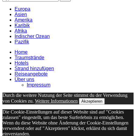
for:
Europa
Asien
Amerika
Karibik
Afrika
Indischer Ozean
Pazifik
Home
Traumstrände
Hotels
Strand hinzufügen
Reiseangebote
Über uns
Impressum
Durch die weitere Nutzung der Seite stimmst du der Verwendung
von Cookies zu.
Weitere Informationen
Akzeptieren
Die Cookie-Einstellungen auf dieser Website sind auf "Cookies
zulassen" eingestellt, um das beste Surferlebnis zu ermöglichen.
Wenn du diese Website ohne Änderung der Cookie-Einstellungen
verwendest oder auf "Akzeptieren" klickst, erklärst du sich damit
einverstanden.