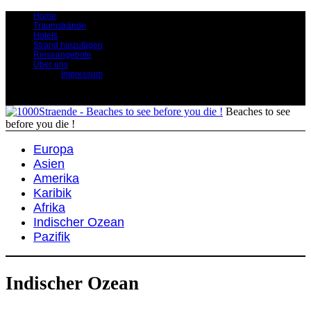
Home
Traumstrände
Hotels
Strand hinzufügen
Reiseangebote
Über uns
Impressum
Beaches to see
before you die !
Europa
Asien
Amerika
Karibik
Afrika
Indischer Ozean
Pazifik
Indischer Ozean