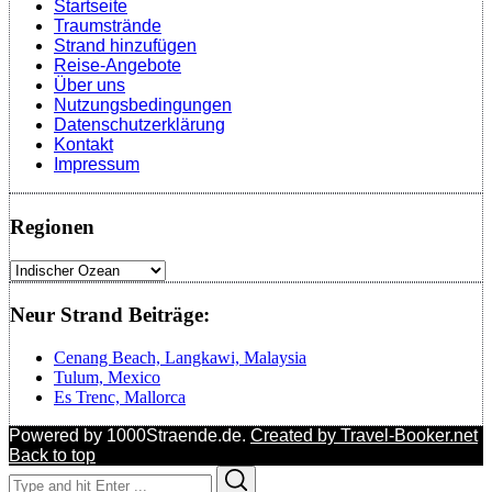
Startseite
Traumstrände
Strand hinzufügen
Reise-Angebote
Über uns
Nutzungsbedingungen
Datenschutzerklärung
Kontakt
Impressum
Regionen
Regionen
Neur Strand Beiträge:
Cenang Beach, Langkawi, Malaysia
Tulum, Mexico
Es Trenc, Mallorca
Powered by 1000Straende.de.
Created by Travel-Booker.net
Back to top
Search
Search