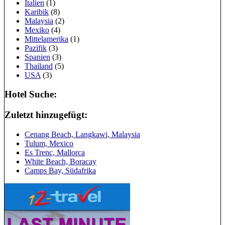
Italien
(1)
Karibik
(8)
Malaysia
(2)
Mexiko
(4)
Mittelamerika
(1)
Pazifik
(3)
Spanien
(3)
Thailand
(5)
USA
(3)
Hotel Suche:
Zuletzt hinzugefügt:
Cenang Beach, Langkawi, Malaysia
Tulum, Mexico
Es Trenc, Mallorca
White Beach, Boracay
Camps Bay, Südafrika