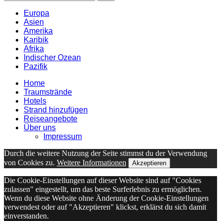
Europa
Asien
Amerika
Karibik
Afrika
Indischer Ozean
Pazifik
Home
Traumstrände
Hotels
Strand hinzufügen
Reiseangebote
Über uns
Impressum
Durch die weitere Nutzung der Seite stimmst du der Verwendung
von Cookies zu.
Weitere Informationen
Akzeptieren
Die Cookie-Einstellungen auf dieser Website sind auf "Cookies
zulassen" eingestellt, um das beste Surferlebnis zu ermöglichen.
Wenn du diese Website ohne Änderung der Cookie-Einstellungen
verwendest oder auf "Akzeptieren" klickst, erklärst du sich damit
einverstanden.