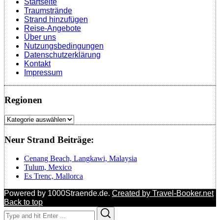
Startseite
Traumstrände
Strand hinzufügen
Reise-Angebote
Über uns
Nutzungsbedingungen
Datenschutzerklärung
Kontakt
Impressum
Regionen
Regionen
Neur Strand Beiträge:
Cenang Beach, Langkawi, Malaysia
Tulum, Mexico
Es Trenc, Mallorca
Powered by 1000Straende.de.
Created by Travel-Booker.net
Back to top
Search
Search
for: