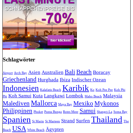
Schlagwörter
Bali
Beach
Asien
Australien
Boracay
Airport
Arch Bay
Griechenland
Hurghada
Ibiza
Indischer Ozean
Karibik
Indonesien
Kalafatis Beach
Ko
Koh Pee Pee
Koh Phi
Koh Samui
Kuta
Langkawi
Lombok
Malaysia
Phi
Maho Beach
Mallorca
Malediven
Mexiko
Mykonos
Maya Bay
Philippinen
Samui
Phuket
Punta Bunga
Rotes Meer
Shangri-La
Soma Bay
Spanien
Thailand
Strand
Surfen
St Marin
St Marteen
The
USA
Ägypten
Beach
White Beach