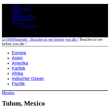
Home
Traumstrände
Hotels
Strand hinzufügen
Reiseangebote
Über uns
Impressum
Beaches to see
before you die !
Europa
Asien
Amerika
Karibik
Afrika
Indischer Ozean
Pazifik
Mexiko
Tulum, Mexico