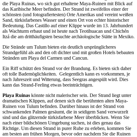
die Playa Ruinas, wo sich gut erhaltene Maya-Ruinen mit Blick auf
das Karibische Meer befinden.
Der Strand ist zweifellos einer der
schönsten (und fotografiertesten) Orte Amerikas und vereint weißen
Sand, türkisfarbenes Wasser und einen Ort von echter historischer
Bedeutung.
Das Castillo auf einer Klippe wurde im 13. Jahrhundert
als Wachturm erbaut und ist heute nach Teotihuacan und Chichén
Itzá die am dritthäufigsten besuchte archäologische Stätte in Mexiko.
Die Strände um Tulum bieten ein deutlich ursprünglicheres
Strandgefühl als and den oft dichter und mit großen Hotels bebauten
Stränden um Playa del Carmen und Cancun.
Ein Riff schützt den Strand vor der Brandung. Es bieten sich daher
oft tolle Bademöglichkeiten. Gelegentlich kann es vorkommen, je
nach Jahreszeit und Witterung, dass Seegras angespült wird. Dies
kann das Strand-Feeling etwas beeinträchtigen.
Playa Ruinas
könnte nicht malerischer sein.
Der Strand liegt unter
dramatischen Klippen, auf denen sich die berühmten alten Maya-
Ruinen von Tulum befinden.
Darüber hinaus ist der Strand von
schwankenden Palmen gesäumt, die in seidigem Sand verwurzelt
sind und das glitzernde türkisfarbene Meer überblicken.
Wenn Sie
nach einer bildschönen Umgebung suchen, ist dies genau das
Richtige.
Um diesen Strand in purer Ruhe zu erleben, kommen Sie
am besten am frühen Morgen, bevor oder nachdem Sie die Ruinen