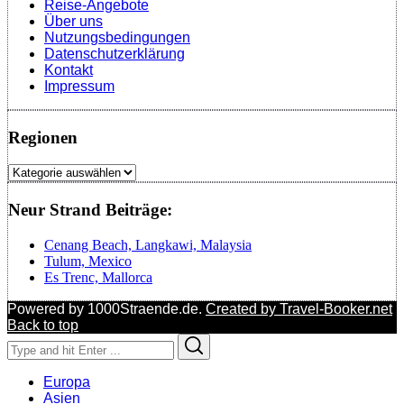
Reise-Angebote
Über uns
Nutzungsbedingungen
Datenschutzerklärung
Kontakt
Impressum
Regionen
Regionen
Neur Strand Beiträge:
Cenang Beach, Langkawi, Malaysia
Tulum, Mexico
Es Trenc, Mallorca
Powered by 1000Straende.de.
Created by Travel-Booker.net
Back to top
Search
Search
for:
Europa
Asien