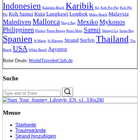
Karibik
Indonesien
Kalafatis Beach
Ko
Koh Pee Pee
Koh Phi
Koh Samui
Kuta
Langkawi
Lombok
Malaysia
Phi
Maho Beach
Mallorca
Malediven
Mexiko
Mykonos
Maya Bay
Philippinen
Samui
Phuket
Punta Bunga
Rotes Meer
Shangri-La
Soma Bay
Spanien
Thailand
Strand
Surfen
St Marin
St Marteen
The
USA
Ägypten
Beach
White Beach
Reise Deals:
WorldTravelerClub.de
Suche
Search
Search
for:
Menue
Startseite
Traumstrände
Strand hinzufügen