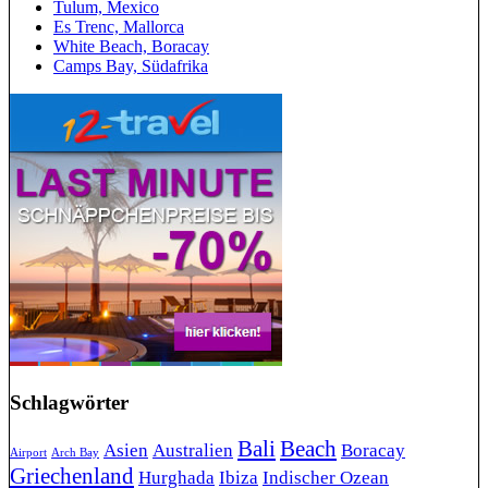
Tulum, Mexico
Es Trenc, Mallorca
White Beach, Boracay
Camps Bay, Südafrika
Schlagwörter
Bali
Beach
Asien
Australien
Boracay
Airport
Arch Bay
Griechenland
Hurghada
Ibiza
Indischer Ozean