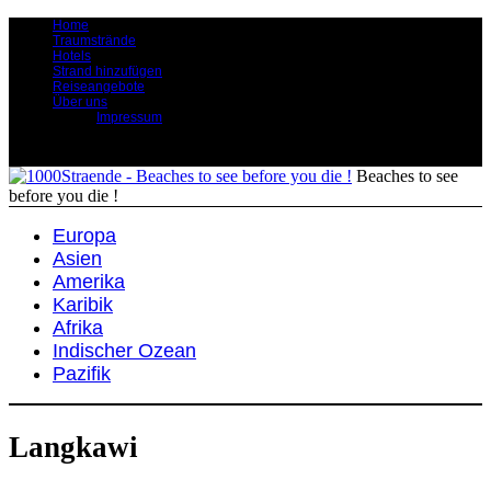
Home
Traumstrände
Hotels
Strand hinzufügen
Reiseangebote
Über uns
Impressum
Beaches to see
before you die !
Europa
Asien
Amerika
Karibik
Afrika
Indischer Ozean
Pazifik
Langkawi