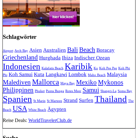
Schlagwörter
Bali
Beach
Asien
Australien
Boracay
Airport
Arch Bay
Griechenland
Hurghada
Ibiza
Indischer Ozean
Karibik
Indonesien
Kalafatis Beach
Ko
Koh Pee Pee
Koh Phi
Koh Samui
Kuta
Langkawi
Lombok
Malaysia
Phi
Maho Beach
Mallorca
Malediven
Mexiko
Mykonos
Maya Bay
Philippinen
Samui
Phuket
Punta Bunga
Rotes Meer
Shangri-La
Soma Bay
Spanien
Thailand
Strand
Surfen
St Marin
St Marteen
The
USA
Ägypten
Beach
White Beach
Reise Deals:
WorldTravelerClub.de
Suche