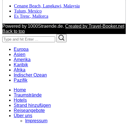
Cenang Beach, Langkawi, Malaysia
Tulum, Mexico
Es Trenc, Mallorca
Powered by 1000Straende.de.
Created by Travel-Booker.net
Back to top
Search
Search
for:
Europa
Asien
Amerika
Karibik
Afrika
Indischer Ozean
Pazifik
Home
Traumstrände
Hotels
Strand hinzufügen
Reiseangebote
Über uns
Impressum