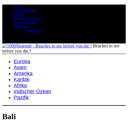
Home
Traumstrände
Hotels
Strand hinzufügen
Reiseangebote
Über uns
Impressum
Beaches to see
before you die !
Europa
Asien
Amerika
Karibik
Afrika
Indischer Ozean
Pazifik
Bali