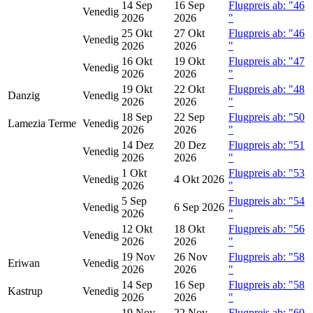
14 Sep
16 Sep
Flugpreis ab: "46
Venedig
2026
2026
"
25 Okt
27 Okt
Flugpreis ab: "46
Venedig
2026
2026
"
16 Okt
19 Okt
Flugpreis ab: "47
Venedig
2026
2026
"
19 Okt
22 Okt
Flugpreis ab: "48
Danzig
Venedig
2026
2026
"
18 Sep
22 Sep
Flugpreis ab: "50
Lamezia Terme
Venedig
2026
2026
"
14 Dez
20 Dez
Flugpreis ab: "51
Venedig
2026
2026
"
1 Okt
Flugpreis ab: "53
Venedig
4 Okt 2026
2026
"
5 Sep
Flugpreis ab: "54
Venedig
6 Sep 2026
2026
"
12 Okt
18 Okt
Flugpreis ab: "56
Venedig
2026
2026
"
19 Nov
26 Nov
Flugpreis ab: "58
Eriwan
Venedig
2026
2026
"
14 Sep
16 Sep
Flugpreis ab: "58
Kastrup
Venedig
2026
2026
"
19 Nov
22 Nov
Flugpreis ab: "60