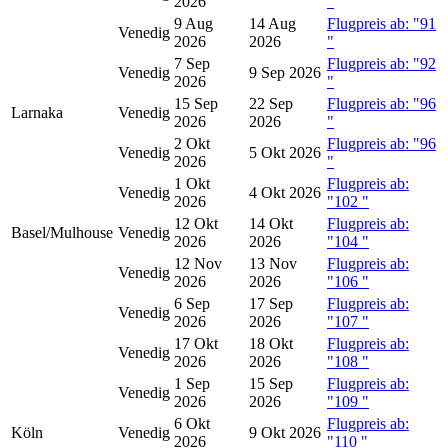
2026
"
9 Aug
14 Aug
Flugpreis ab: "91
Venedig
2026
2026
"
7 Sep
Flugpreis ab: "92
Venedig
9 Sep 2026
2026
"
15 Sep
22 Sep
Flugpreis ab: "96
Larnaka
Venedig
2026
2026
"
2 Okt
Flugpreis ab: "96
Venedig
5 Okt 2026
2026
"
1 Okt
Flugpreis ab:
Venedig
4 Okt 2026
2026
"102
"
12 Okt
14 Okt
Flugpreis ab:
Basel/Mulhouse
Venedig
2026
2026
"104
"
12 Nov
13 Nov
Flugpreis ab:
Venedig
2026
2026
"106
"
6 Sep
17 Sep
Flugpreis ab:
Venedig
2026
2026
"107
"
17 Okt
18 Okt
Flugpreis ab:
Venedig
2026
2026
"108
"
1 Sep
15 Sep
Flugpreis ab:
Venedig
2026
2026
"109
"
6 Okt
Flugpreis ab:
Köln
Venedig
9 Okt 2026
2026
"110
"