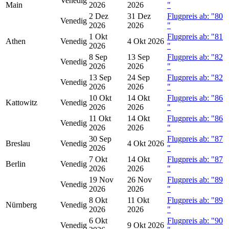
Venedig
Main
2026
2026
"
2 Dez
31 Dez
Flugpreis ab: "80
Venedig
2026
2026
"
1 Okt
Flugpreis ab: "81
Athen
Venedig
4 Okt 2026
2026
"
8 Sep
13 Sep
Flugpreis ab: "82
Venedig
2026
2026
"
13 Sep
24 Sep
Flugpreis ab: "82
Venedig
2026
2026
"
10 Okt
14 Okt
Flugpreis ab: "86
Kattowitz
Venedig
2026
2026
"
11 Okt
14 Okt
Flugpreis ab: "86
Venedig
2026
2026
"
30 Sep
Flugpreis ab: "87
Breslau
Venedig
4 Okt 2026
2026
"
7 Okt
14 Okt
Flugpreis ab: "87
Berlin
Venedig
2026
2026
"
19 Nov
26 Nov
Flugpreis ab: "89
Venedig
2026
2026
"
8 Okt
11 Okt
Flugpreis ab: "89
Nürnberg
Venedig
2026
2026
"
6 Okt
Flugpreis ab: "90
Venedig
9 Okt 2026