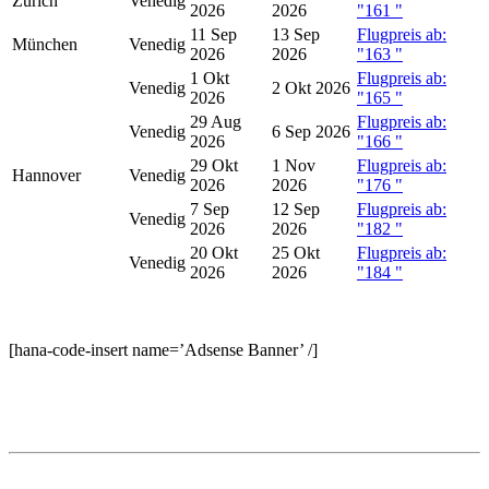
Zürich
Venedig
2026
2026
"161
"
11 Sep
13 Sep
Flugpreis ab:
München
Venedig
2026
2026
"163
"
1 Okt
Flugpreis ab:
Venedig
2 Okt 2026
2026
"165
"
29 Aug
Flugpreis ab:
Venedig
6 Sep 2026
2026
"166
"
29 Okt
1 Nov
Flugpreis ab:
Hannover
Venedig
2026
2026
"176
"
7 Sep
12 Sep
Flugpreis ab:
Venedig
2026
2026
"182
"
20 Okt
25 Okt
Flugpreis ab:
Venedig
2026
2026
"184
"
[hana-code-insert name=’Adsense Banner’ /]