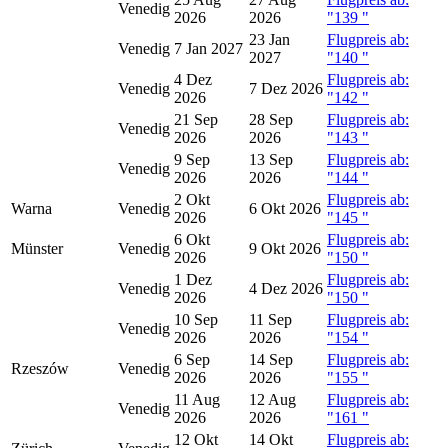
Venedig
2026
2026
"139
"
23 Jan
Flugpreis ab:
Venedig
7 Jan 2027
2027
"140
"
4 Dez
Flugpreis ab:
Venedig
7 Dez 2026
2026
"142
"
21 Sep
28 Sep
Flugpreis ab:
Venedig
2026
2026
"143
"
9 Sep
13 Sep
Flugpreis ab:
Venedig
2026
2026
"144
"
2 Okt
Flugpreis ab:
Warna
Venedig
6 Okt 2026
2026
"145
"
6 Okt
Flugpreis ab:
Münster
Venedig
9 Okt 2026
2026
"150
"
1 Dez
Flugpreis ab:
Venedig
4 Dez 2026
2026
"150
"
10 Sep
11 Sep
Flugpreis ab:
Venedig
2026
2026
"154
"
6 Sep
14 Sep
Flugpreis ab:
Rzeszów
Venedig
2026
2026
"155
"
11 Aug
12 Aug
Flugpreis ab:
Venedig
2026
2026
"161
"
12 Okt
14 Okt
Flugpreis ab: