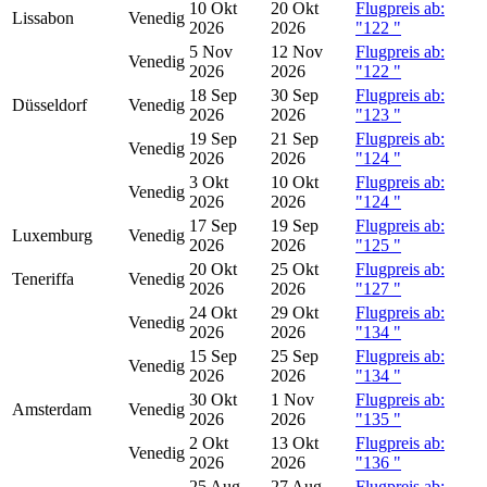
10 Okt
20 Okt
Flugpreis ab:
Lissabon
Venedig
2026
2026
"122
"
5 Nov
12 Nov
Flugpreis ab:
Venedig
2026
2026
"122
"
18 Sep
30 Sep
Flugpreis ab:
Düsseldorf
Venedig
2026
2026
"123
"
19 Sep
21 Sep
Flugpreis ab:
Venedig
2026
2026
"124
"
3 Okt
10 Okt
Flugpreis ab:
Venedig
2026
2026
"124
"
17 Sep
19 Sep
Flugpreis ab:
Luxemburg
Venedig
2026
2026
"125
"
20 Okt
25 Okt
Flugpreis ab:
Teneriffa
Venedig
2026
2026
"127
"
24 Okt
29 Okt
Flugpreis ab:
Venedig
2026
2026
"134
"
15 Sep
25 Sep
Flugpreis ab:
Venedig
2026
2026
"134
"
30 Okt
1 Nov
Flugpreis ab:
Amsterdam
Venedig
2026
2026
"135
"
2 Okt
13 Okt
Flugpreis ab:
Venedig
2026
2026
"136
"
25 Aug
27 Aug
Flugpreis ab: