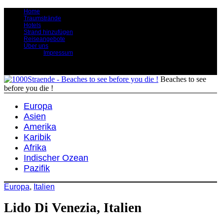
Home
Traumstrände
Hotels
Strand hinzufügen
Reiseangebote
Über uns
Impressum
Beaches to see
before you die !
Europa
Asien
Amerika
Karibik
Afrika
Indischer Ozean
Pazifik
Europa
,
Italien
Lido Di Venezia, Italien