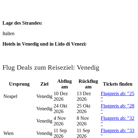
Lage des Strandes:
Italien
Hotels in Venedig und in Lido di Venezi:
Flug Deals zum Reiseziel: Venedig
Abflug
Rückflug
Ursprung
Ziel
Tickets finden
am
am
10 Dez
13 Dez
Flugpreis ab: "25
Neapel
Venedig
2026
2026
"
24 Okt
25 Okt
Flugpreis ab: "28
Venedig
2026
2026
"
4 Nov
8 Nov
Flugpreis ab: "32
Venedig
2026
2026
"
11 Sep
11 Sep
Flugpreis ab: "33
Wien
Venedig
2026
2026
"