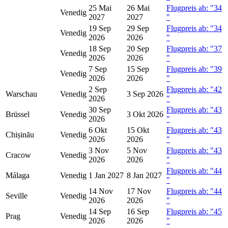
25 Mai
26 Mai
Flugpreis ab: "34
Venedig
2027
2027
"
19 Sep
29 Sep
Flugpreis ab: "34
Venedig
2026
2026
"
18 Sep
20 Sep
Flugpreis ab: "37
Venedig
2026
2026
"
7 Sep
15 Sep
Flugpreis ab: "39
Venedig
2026
2026
"
2 Sep
Flugpreis ab: "42
Warschau
Venedig
3 Sep 2026
2026
"
30 Sep
Flugpreis ab: "43
Brüssel
Venedig
3 Okt 2026
2026
"
6 Okt
15 Okt
Flugpreis ab: "43
Chișinău
Venedig
2026
2026
"
3 Nov
5 Nov
Flugpreis ab: "43
Cracow
Venedig
2026
2026
"
Flugpreis ab: "44
Málaga
Venedig
1 Jan 2027
8 Jan 2027
"
14 Nov
17 Nov
Flugpreis ab: "44
Seville
Venedig
2026
2026
"
14 Sep
16 Sep
Flugpreis ab: "45
Prag
Venedig
2026
2026
"