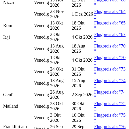
Nizza
Venedig
2026
2026
"
28 Nov
Flugpreis ab: "64
Venedig
1 Dez 2026
2026
"
13 Okt
18 Okt
Flugpreis ab: "65
Rom
Venedig
2026
2026
"
2 Okt
Flugpreis ab: "67
Ia¿i
Venedig
4 Okt 2026
2026
"
13 Aug
18 Aug
Flugpreis ab: "70
Venedig
2026
2026
"
1 Okt
Flugpreis ab: "70
Venedig
4 Okt 2026
2026
"
24 Okt
31 Okt
Flugpreis ab: "73
Venedig
2026
2026
"
13 Aug
15 Aug
Flugpreis ab: "74
Venedig
2026
2026
"
26 Aug
Flugpreis ab: "74
Genf
Venedig
2 Sep 2026
2026
"
23 Okt
30 Okt
Flugpreis ab: "75
Mailand
Venedig
2026
2026
"
3 Okt
10 Okt
Flugpreis ab: "75
Venedig
2026
2026
"
Frankfurt am
26 Sep
29 Sep
Flugpreis ab: "76