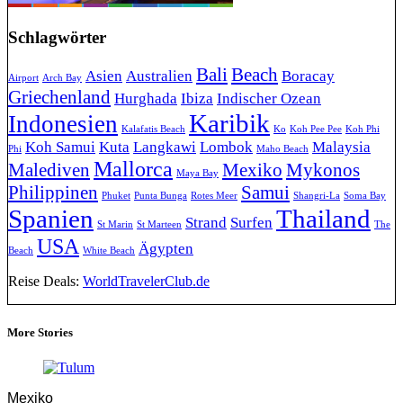
Schlagwörter
Bali
Beach
Asien
Australien
Boracay
Airport
Arch Bay
Griechenland
Hurghada
Ibiza
Indischer Ozean
Karibik
Indonesien
Kalafatis Beach
Ko
Koh Pee Pee
Koh Phi
Koh Samui
Kuta
Langkawi
Lombok
Malaysia
Phi
Maho Beach
Mallorca
Malediven
Mexiko
Mykonos
Maya Bay
Philippinen
Samui
Phuket
Punta Bunga
Rotes Meer
Shangri-La
Soma Bay
Spanien
Thailand
Strand
Surfen
St Marin
St Marteen
The
USA
Ägypten
Beach
White Beach
Reise Deals:
WorldTravelerClub.de
More Stories
Mexiko