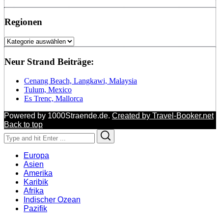
Regionen
Regionen
Neur Strand Beiträge:
Cenang Beach, Langkawi, Malaysia
Tulum, Mexico
Es Trenc, Mallorca
Powered by 1000Straende.de.
Created by Travel-Booker.net
Back to top
Search
Search
for:
Europa
Asien
Amerika
Karibik
Afrika
Indischer Ozean
Pazifik