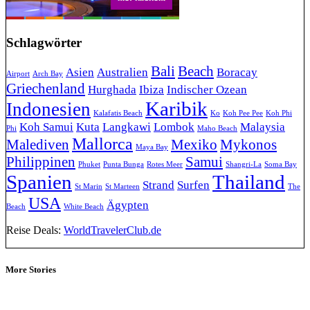
Schlagwörter
Bali
Beach
Asien
Australien
Boracay
Airport
Arch Bay
Griechenland
Hurghada
Ibiza
Indischer Ozean
Karibik
Indonesien
Kalafatis Beach
Ko
Koh Pee Pee
Koh Phi
Koh Samui
Kuta
Langkawi
Lombok
Malaysia
Phi
Maho Beach
Mallorca
Malediven
Mexiko
Mykonos
Maya Bay
Philippinen
Samui
Phuket
Punta Bunga
Rotes Meer
Shangri-La
Soma Bay
Spanien
Thailand
Strand
Surfen
St Marin
St Marteen
The
USA
Ägypten
Beach
White Beach
Reise Deals:
WorldTravelerClub.de
More Stories