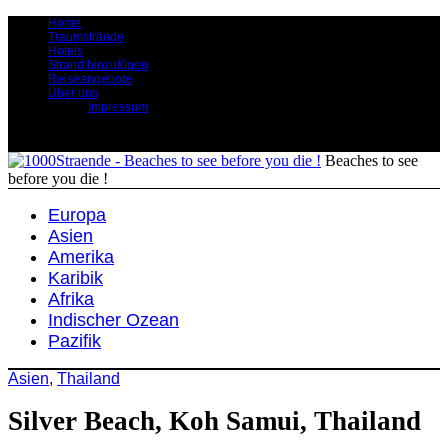
Home
Traumstrände
Hotels
Strand hinzufügen
Reiseangebote
Über uns
Impressum
Beaches to see
before you die !
Europa
Asien
Amerika
Karibik
Afrika
Indischer Ozean
Pazifik
Asien
,
Thailand
Silver Beach, Koh Samui, Thailand