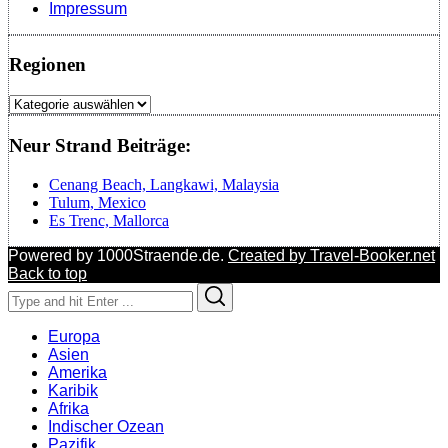
Impressum
Regionen
Regionen
Neur Strand Beiträge:
Cenang Beach, Langkawi, Malaysia
Tulum, Mexico
Es Trenc, Mallorca
Powered by 1000Straende.de.
Created by Travel-Booker.net
Back to top
Search
Search
for:
Europa
Asien
Amerika
Karibik
Afrika
Indischer Ozean
Pazifik