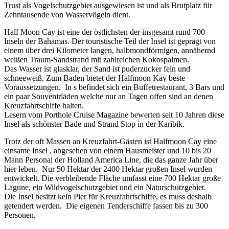
Trust als Vogelschutzgebiet ausgewiesen ist und als Brutplatz für
Zehntausende von Wasservögeln dient.
Half Moon Cay ist eine der östlichsten der insgesamt rund 700
Inseln der Bahamas. Der touristische Teil der Insel ist geprägt von
einem über drei Kilometer langen, halbmondförmigen, annähernd
weißen Traum-Sandstrand mit zahlreichen Kokospalmen.
Das Wasser ist glasklar, der Sand ist puderzucker fein und
schneeweiß. Zum Baden bietet der Halfmoon Kay beste
Voraussetzungen. In s befindet sich ein Buffetrestaurant, 3 Bars und
ein paar Souvenirläden welche nur an Tagen offen sind an denen
Kreuzfahrtschiffe halten.
Lesern vom Porthole Cruise Magazine bewerten seit 10 Jahren diese
Insel als schönster Bade und Strand Stop in der Karibik.
Trotz der oft Massen an Kreuzfahrt-Gästen ist Halfmoon Cay eine
einsame Insel , abgesehen von einem Hausmeister und 10 bis 20
Mann Personal der Holland America Line, die das ganze Jahr über
hier leben. Nur 50 Hektar der 2400 Hektar großen Insel wurden
entwickelt. Die verbleibende Fläche umfasst eine 700 Hektar große
Lagune, ein Wildvogelschutzgebiet und ein Naturschutzgebiet.
Die Insel besitzt kein Pier für Kreuzfahrtschiffe, es muss deshalb
getendert werden. Die eigenen Tenderschiffe fassen bis zu 300
Personen.