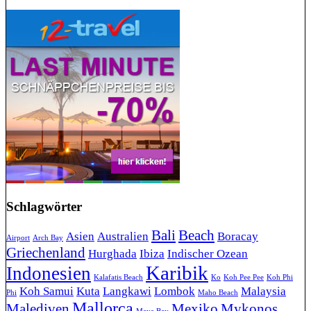
Schlagwörter
Bali
Beach
Asien
Australien
Boracay
Airport
Arch Bay
Griechenland
Hurghada
Ibiza
Indischer Ozean
Karibik
Indonesien
Kalafatis Beach
Ko
Koh Pee Pee
Koh Phi
Koh Samui
Kuta
Langkawi
Lombok
Malaysia
Phi
Maho Beach
Mallorca
Malediven
Mexiko
Mykonos