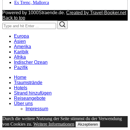
Es Trenc, Mallorca
Powered by 1000Straende.de.
Created by Travel-Booker.net
Back to top
Search
Search
for:
Europa
Asien
Amerika
Karibik
Afrika
Indischer Ozean
Pazifik
Home
Traumstrände
Hotels
Strand hinzufügen
Reiseangebote
Über uns
Impressum
Durch die weitere Nutzung der Seite stimmst du der Verwendung
von Cookies zu.
Weitere Informationen
Akzeptieren