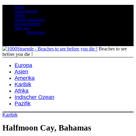
Home
Traumstrände
Hotels
Strand hinzufügen
Reiseangebote
Über uns
Impressum
Beaches to see
before you die !
Europa
Asien
Amerika
Karibik
Afrika
Indischer Ozean
Pazifik
Karibik
Halfmoon Cay, Bahamas