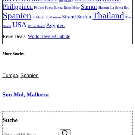
Maya Bay
Philippinen
Samui
Phuket
Punta Bunga
Rotes Meer
Shangri-La
Soma Bay
Spanien
Thailand
Strand
Surfen
St Marin
St Marteen
The
USA
Ägypten
Beach
White Beach
Reise Deals:
WorldTravelerClub.de
More Stories
Europa
,
Spanien
Son Mol, Mallorca
Suche
Search
Search