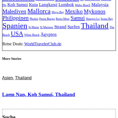
Koh Samui
Kuta
Langkawi
Lombok
Malaysia
Phi
Maho Beach
Mallorca
Malediven
Mexiko
Mykonos
Maya Bay
Philippinen
Samui
Phuket
Punta Bunga
Rotes Meer
Shangri-La
Soma Bay
Spanien
Thailand
Strand
Surfen
St Marin
St Marteen
The
USA
Ägypten
Beach
White Beach
Reise Deals:
WorldTravelerClub.de
More Stories
Asien
,
Thailand
Laem Nan, Koh Samui, Thailand
Suche