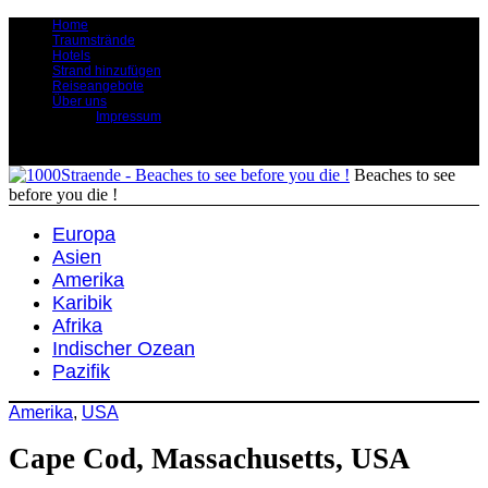
Home
Traumstrände
Hotels
Strand hinzufügen
Reiseangebote
Über uns
Impressum
Beaches to see
before you die !
Europa
Asien
Amerika
Karibik
Afrika
Indischer Ozean
Pazifik
Amerika
,
USA
Cape Cod, Massachusetts, USA