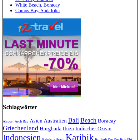
White Beach, Boracay
Camps Bay, Südafrika
Schlagwörter
Bali
Beach
Asien
Australien
Boracay
Airport
Arch Bay
Griechenland
Hurghada
Ibiza
Indischer Ozean
Karibik
Indonesien
Kalafatis Beach
Ko
Koh Pee Pee
Koh Phi