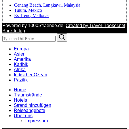
Cenang Beach, Langkawi, Malaysia
Tulum, Mexico
Es Trenc, Mallorca
Powered by 1000Straende.de.
Created by Travel-Booker.net
Back to top
Search
Search
for:
Europa
Asien
Amerika
Karibik
Afrika
Indischer Ozean
Pazifik
Home
Traumstrände
Hotels
Strand hinzufügen
Reiseangebote
Über uns
Impressum