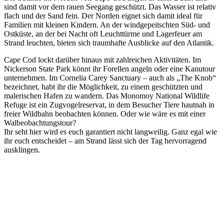
sind damit vor dem rauen Seegang geschützt. Das Wasser ist relativ
flach und der Sand fein. Der Norden eignet sich damit ideal für
Familien mit kleinen Kindern. An der windgepeitschten Süd- und
Ostküste, an der bei Nacht oft Leuchttürme und Lagerfeuer am
Strand leuchten, bieten sich traumhafte Ausblicke auf den Atlantik.
Cape Cod lockt darüber hinaus mit zahlreichen Aktivitäten. Im
Nickerson State Park könnt ihr Forellen angeln oder eine Kanutour
unternehmen. Im Cornelia Carey Sanctuary – auch als „The Knob“
bezeichnet, habt ihr die Möglichkeit, zu einem geschützten und
malerischen Hafen zu wandern. Das Monomoy National Wildlife
Refuge ist ein Zugvogelreservat, in dem Besucher Tiere hautnah in
freier Wildbahn beobachten können. Oder wie wäre es mit einer
Walbeobachtungstour?
Ihr seht hier wird es euch garantiert nicht langweilig. Ganz egal wie
ihr euch entscheidet – am Strand lässt sich der Tag hervorragend
ausklingen.