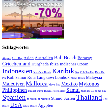
Schlagwörter
Bali
Beach
Asien
Australien
Boracay
Airport
Arch Bay
Griechenland
Hurghada
Ibiza
Indischer Ozean
Karibik
Indonesien
Kalafatis Beach
Ko
Koh Pee Pee
Koh Phi
Koh Samui
Kuta
Langkawi
Lombok
Malaysia
Phi
Maho Beach
Mallorca
Malediven
Mexiko
Mykonos
Maya Bay
Philippinen
Samui
Phuket
Punta Bunga
Rotes Meer
Shangri-La
Soma Bay
Spanien
Thailand
Strand
Surfen
St Marin
St Marteen
The
USA
Ägypten
Beach
White Beach