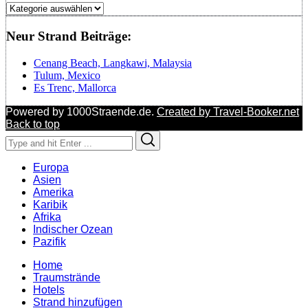
Regionen
Neur Strand Beiträge:
Cenang Beach, Langkawi, Malaysia
Tulum, Mexico
Es Trenc, Mallorca
Powered by 1000Straende.de.
Created by Travel-Booker.net
Back to top
Search
Search
for:
Europa
Asien
Amerika
Karibik
Afrika
Indischer Ozean
Pazifik
Home
Traumstrände
Hotels
Strand hinzufügen