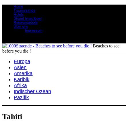
Home
Traumstrände
Hotels
Strand hinzufügen
Reiseangebote
Über uns
Impressum
Beaches to see
before you die !
Europa
Asien
Amerika
Karibik
Afrika
Indischer Ozean
Pazifik
Tahiti