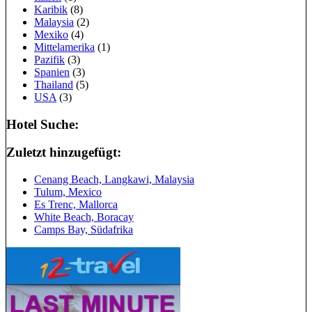
Karibik
(8)
Malaysia
(2)
Mexiko
(4)
Mittelamerika
(1)
Pazifik
(3)
Spanien
(3)
Thailand
(5)
USA
(3)
Hotel Suche:
Zuletzt hinzugefügt:
Cenang Beach, Langkawi, Malaysia
Tulum, Mexico
Es Trenc, Mallorca
White Beach, Boracay
Camps Bay, Südafrika