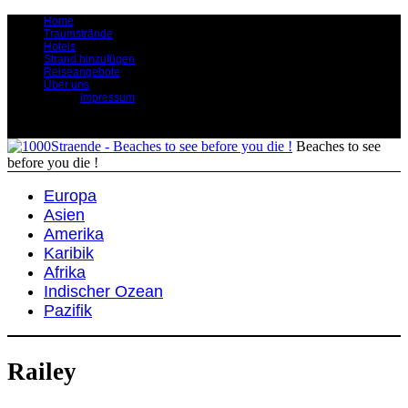
Home
Traumstrände
Hotels
Strand hinzufügen
Reiseangebote
Über uns
Impressum
Beaches to see
before you die !
Europa
Asien
Amerika
Karibik
Afrika
Indischer Ozean
Pazifik
Railey