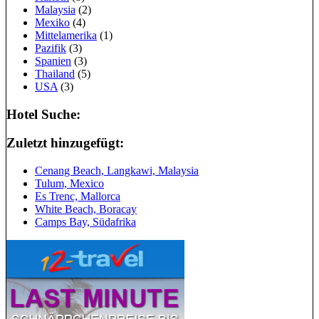
Malaysia
(2)
Mexiko
(4)
Mittelamerika
(1)
Pazifik
(3)
Spanien
(3)
Thailand
(5)
USA
(3)
Hotel Suche:
Zuletzt hinzugefügt:
Cenang Beach, Langkawi, Malaysia
Tulum, Mexico
Es Trenc, Mallorca
White Beach, Boracay
Camps Bay, Südafrika