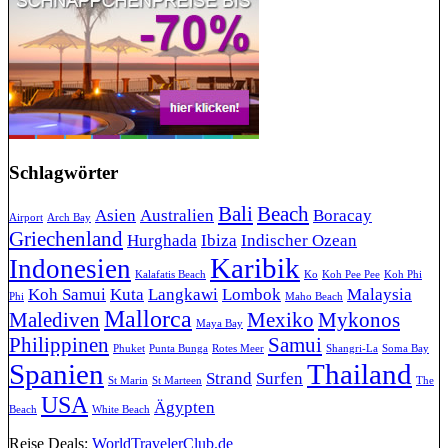
Schlagwörter
Bali
Beach
Asien
Australien
Boracay
Airport
Arch Bay
Griechenland
Hurghada
Ibiza
Indischer Ozean
Karibik
Indonesien
Kalafatis Beach
Ko
Koh Pee Pee
Koh Phi
Koh Samui
Kuta
Langkawi
Lombok
Malaysia
Phi
Maho Beach
Mallorca
Malediven
Mexiko
Mykonos
Maya Bay
Philippinen
Samui
Phuket
Punta Bunga
Rotes Meer
Shangri-La
Soma Bay
Spanien
Thailand
Strand
Surfen
St Marin
St Marteen
The
USA
Ägypten
Beach
White Beach
Reise Deals:
WorldTravelerClub.de