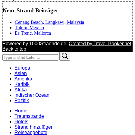
Neur Strand Beiträge:
Cenang Beach, Langkawi, Malaysia
Tulum, Mexico
Es Trenc, Mallorca
Powered by 1000Straende.de.
Created by Travel-Booker.net
Back to top
Search
Search
for:
Europa
Asien
Amerika
Karibik
Afrika
Indischer Ozean
Pazifik
Home
Traumstrände
Hotels
Strand hinzufügen
Reiseangebote