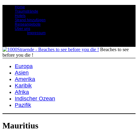
Home
Traumstrände
Hotels
Strand hinzufügen
Reiseangebote
Über uns
Impressum
Beaches to see
before you die !
Europa
Asien
Amerika
Karibik
Afrika
Indischer Ozean
Pazifik
Mauritius