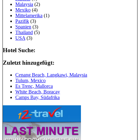
Malaysia
(2)
Mexiko
(4)
Mittelamerika
(1)
Pazifik
(3)
Spanien
(3)
Thailand
(5)
USA
(3)
Hotel Suche:
Zuletzt hinzugefügt:
Cenang Beach, Langkawi, Malaysia
Tulum, Mexico
Es Trenc, Mallorca
White Beach, Boracay
Camps Bay, Südafrika