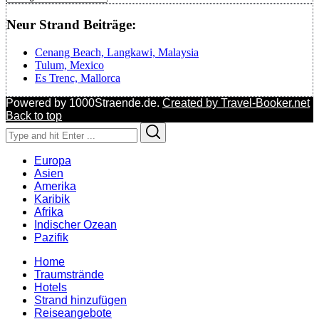
Neur Strand Beiträge:
Cenang Beach, Langkawi, Malaysia
Tulum, Mexico
Es Trenc, Mallorca
Powered by 1000Straende.de.
Created by Travel-Booker.net
Back to top
Search
Search
for:
Europa
Asien
Amerika
Karibik
Afrika
Indischer Ozean
Pazifik
Home
Traumstrände
Hotels
Strand hinzufügen
Reiseangebote