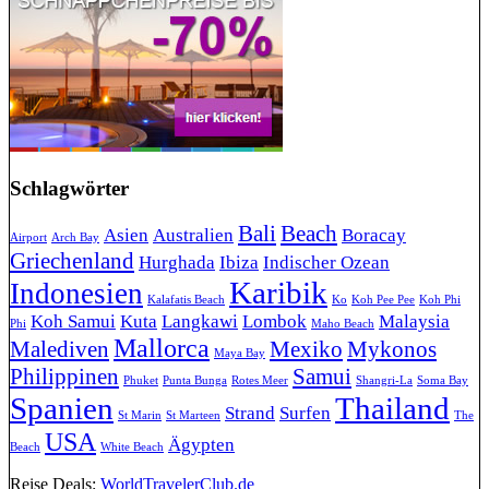
Schlagwörter
Bali
Beach
Asien
Australien
Boracay
Airport
Arch Bay
Griechenland
Hurghada
Ibiza
Indischer Ozean
Karibik
Indonesien
Kalafatis Beach
Ko
Koh Pee Pee
Koh Phi
Koh Samui
Kuta
Langkawi
Lombok
Malaysia
Phi
Maho Beach
Mallorca
Malediven
Mexiko
Mykonos
Maya Bay
Philippinen
Samui
Phuket
Punta Bunga
Rotes Meer
Shangri-La
Soma Bay
Spanien
Thailand
Strand
Surfen
St Marin
St Marteen
The
USA
Ägypten
Beach
White Beach
Reise Deals:
WorldTravelerClub.de