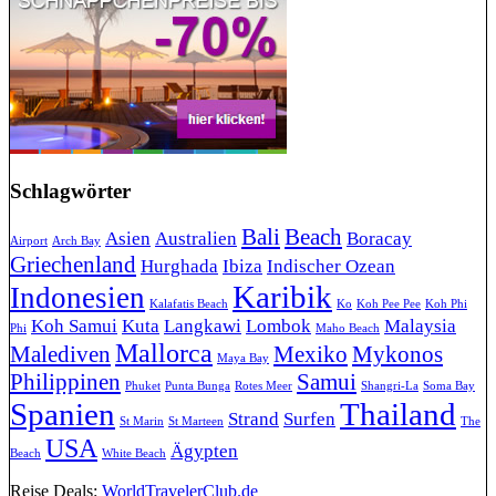
Schlagwörter
Bali
Beach
Asien
Australien
Boracay
Airport
Arch Bay
Griechenland
Hurghada
Ibiza
Indischer Ozean
Karibik
Indonesien
Kalafatis Beach
Ko
Koh Pee Pee
Koh Phi
Koh Samui
Kuta
Langkawi
Lombok
Malaysia
Phi
Maho Beach
Mallorca
Malediven
Mexiko
Mykonos
Maya Bay
Philippinen
Samui
Phuket
Punta Bunga
Rotes Meer
Shangri-La
Soma Bay
Spanien
Thailand
Strand
Surfen
St Marin
St Marteen
The
USA
Ägypten
Beach
White Beach
Reise Deals:
WorldTravelerClub.de