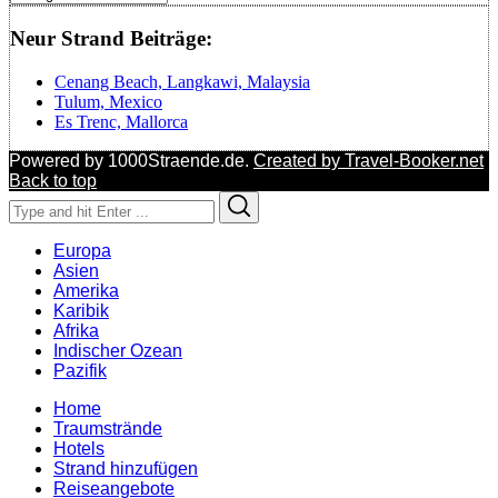
Neur Strand Beiträge:
Cenang Beach, Langkawi, Malaysia
Tulum, Mexico
Es Trenc, Mallorca
Powered by 1000Straende.de.
Created by Travel-Booker.net
Back to top
Search
Search
for:
Europa
Asien
Amerika
Karibik
Afrika
Indischer Ozean
Pazifik
Home
Traumstrände
Hotels
Strand hinzufügen
Reiseangebote