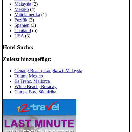
Malaysia
(2)
Mexiko
(4)
Mittelamerika
(1)
Pazifik
(3)
Spanien
(3)
Thailand
(5)
USA
(3)
Hotel Suche:
Zuletzt hinzugefügt:
Cenang Beach, Langkawi, Malaysia
Tulum, Mexico
Es Trenc, Mallorca
White Beach, Boracay
Camps Bay, Südafrika