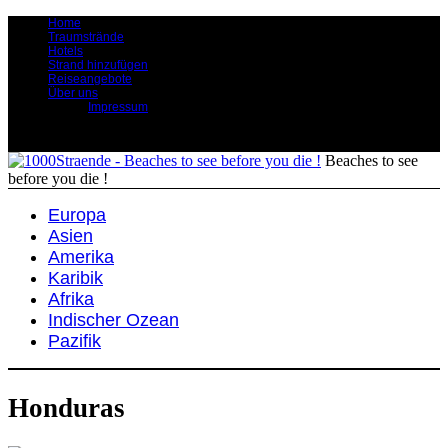
Home
Traumstrände
Hotels
Strand hinzufügen
Reiseangebote
Über uns
Impressum
Beaches to see
before you die !
Europa
Asien
Amerika
Karibik
Afrika
Indischer Ozean
Pazifik
Honduras