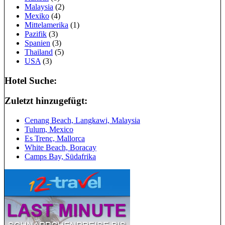
Malaysia
(2)
Mexiko
(4)
Mittelamerika
(1)
Pazifik
(3)
Spanien
(3)
Thailand
(5)
USA
(3)
Hotel Suche:
Zuletzt hinzugefügt:
Cenang Beach, Langkawi, Malaysia
Tulum, Mexico
Es Trenc, Mallorca
White Beach, Boracay
Camps Bay, Südafrika