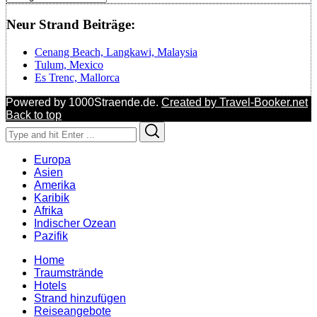
Neur Strand Beiträge:
Cenang Beach, Langkawi, Malaysia
Tulum, Mexico
Es Trenc, Mallorca
Powered by 1000Straende.de.
Created by Travel-Booker.net
Back to top
Search
Search
for:
Europa
Asien
Amerika
Karibik
Afrika
Indischer Ozean
Pazifik
Home
Traumstrände
Hotels
Strand hinzufügen
Reiseangebote