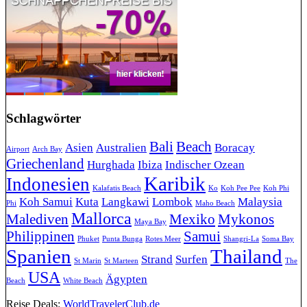
Schlagwörter
Bali
Beach
Asien
Australien
Boracay
Airport
Arch Bay
Griechenland
Hurghada
Ibiza
Indischer Ozean
Karibik
Indonesien
Kalafatis Beach
Ko
Koh Pee Pee
Koh Phi
Koh Samui
Kuta
Langkawi
Lombok
Malaysia
Phi
Maho Beach
Mallorca
Malediven
Mexiko
Mykonos
Maya Bay
Philippinen
Samui
Phuket
Punta Bunga
Rotes Meer
Shangri-La
Soma Bay
Spanien
Thailand
Strand
Surfen
St Marin
St Marteen
The
USA
Ägypten
Beach
White Beach
Reise Deals:
WorldTravelerClub.de