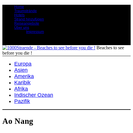
Home
Traumstrände
Hotels
Strand hinzufügen
Reiseangebote
Über uns
Impressum
Beaches to see
before you die !
Europa
Asien
Amerika
Karibik
Afrika
Indischer Ozean
Pazifik
Ao Nang