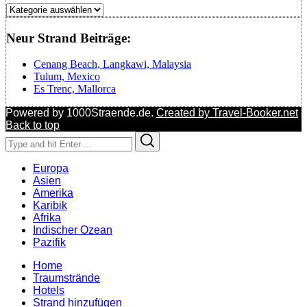
Regionen
Neur Strand Beiträge:
Cenang Beach, Langkawi, Malaysia
Tulum, Mexico
Es Trenc, Mallorca
Powered by 1000Straende.de.
Created by Travel-Booker.net
Back to top
Search
Search
for:
Europa
Asien
Amerika
Karibik
Afrika
Indischer Ozean
Pazifik
Home
Traumstrände
Hotels
Strand hinzufügen