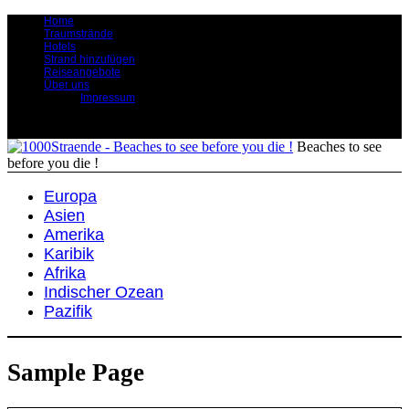
Home
Traumstrände
Hotels
Strand hinzufügen
Reiseangebote
Über uns
Impressum
Beaches to see
before you die !
Europa
Asien
Amerika
Karibik
Afrika
Indischer Ozean
Pazifik
Sample Page