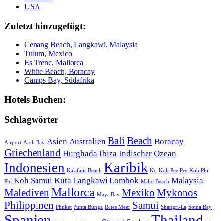
USA
Zuletzt hinzugefügt:
Cenang Beach, Langkawi, Malaysia
Tulum, Mexico
Es Trenc, Mallorca
White Beach, Boracay
Camps Bay, Südafrika
Hotels Buchen:
Schlagwörter
Bali
Beach
Asien
Australien
Boracay
Airport
Arch Bay
Griechenland
Hurghada
Ibiza
Indischer Ozean
Karibik
Indonesien
Kalafatis Beach
Ko
Koh Pee Pee
Koh Phi
Koh Samui
Kuta
Langkawi
Lombok
Malaysia
Phi
Maho Beach
Mallorca
Malediven
Mexiko
Mykonos
Maya Bay
Philippinen
Samui
Phuket
Punta Bunga
Rotes Meer
Shangri-La
Soma Bay
Spanien
Thailand