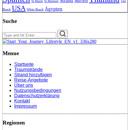
Strand
Surfen
St Marin
St Marteen
The
USA
Ägypten
Beach
White Beach
Suche
Search
Search
for:
Menue
Startseite
Traumstrände
Strand hinzufügen
Reise-Angebote
Über uns
Nutzungsbedingungen
Datenschutzerklärung
Kontakt
Impressum
Regionen