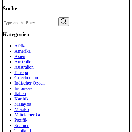
Suche
Search
Search
for:
Kategorien
Afrika
Amerika
Asien
Australien
Australien
Europa
Griechenland
Indischer Ozean
Indonesien
Italien
Karibik
Malaysia
Mexiko
Mittelamerika
Pazifik
Spanien
Thailand