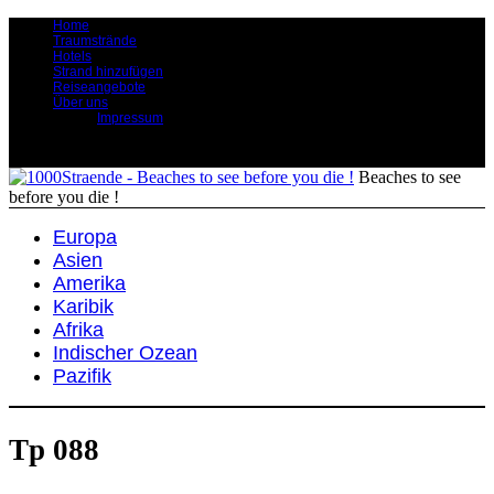
Home
Traumstrände
Hotels
Strand hinzufügen
Reiseangebote
Über uns
Impressum
Beaches to see
before you die !
Europa
Asien
Amerika
Karibik
Afrika
Indischer Ozean
Pazifik
Tp 088