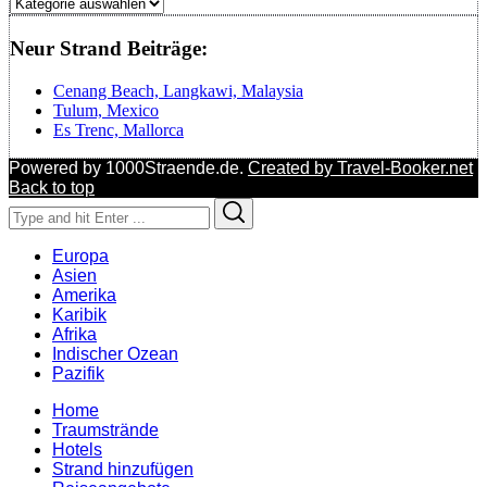
Regionen
Neur Strand Beiträge:
Cenang Beach, Langkawi, Malaysia
Tulum, Mexico
Es Trenc, Mallorca
Powered by 1000Straende.de.
Created by Travel-Booker.net
Back to top
Search
Search
for:
Europa
Asien
Amerika
Karibik
Afrika
Indischer Ozean
Pazifik
Home
Traumstrände
Hotels
Strand hinzufügen