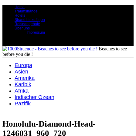
Home
Traumstrände
Hotels
Strand hinzufügen
Reiseangebote
Über uns
Impressum
Beaches to see
before you die !
Europa
Asien
Amerika
Karibik
Afrika
Indischer Ozean
Pazifik
Honolulu-Diamond-Head-
1246031_960_720