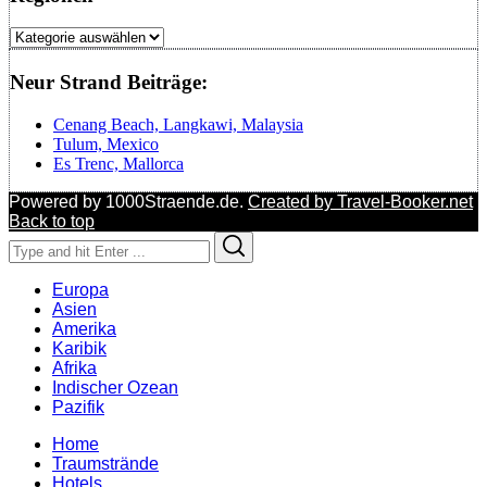
Regionen
Neur Strand Beiträge:
Cenang Beach, Langkawi, Malaysia
Tulum, Mexico
Es Trenc, Mallorca
Powered by 1000Straende.de.
Created by Travel-Booker.net
Back to top
Search
Search
for:
Europa
Asien
Amerika
Karibik
Afrika
Indischer Ozean
Pazifik
Home
Traumstrände
Hotels