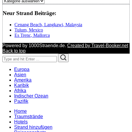
Regionen
Neur Strand Beiträge:
Cenang Beach, Langkawi, Malaysia
Tulum, Mexico
Es Trenc, Mallorca
Powered by 1000Straende.de.
Created by Travel-Booker.net
Back to top
Search
Search
for:
Europa
Asien
Amerika
Karibik
Afrika
Indischer Ozean
Pazifik
Home
Traumstrände
Hotels
Strand hinzufügen