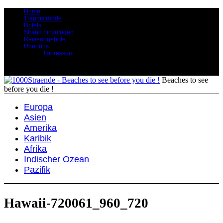
Home
Traumstrände
Hotels
Strand hinzufügen
Reiseangebote
Über uns
Impressum
Beaches to see
before you die !
Europa
Asien
Amerika
Karibik
Afrika
Indischer Ozean
Pazifik
Hawaii-720061_960_720