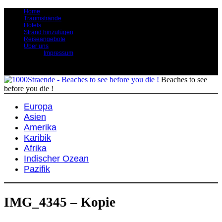
Home
Traumstrände
Hotels
Strand hinzufügen
Reiseangebote
Über uns
Impressum
Beaches to see
before you die !
Europa
Asien
Amerika
Karibik
Afrika
Indischer Ozean
Pazifik
IMG_4345 – Kopie