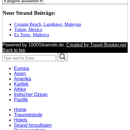
Regionen
Neur Strand Beiträge:
Cenang Beach, Langkawi, Malaysia
Tulum, Mexico
Es Trenc, Mallorca
Powered by 1000Straende.de.
Created by Travel-Booker.net
Back to top
Search
Search
for:
Europa
Asien
Amerika
Karibik
Afrika
Indischer Ozean
Pazifik
Home
Traumstrände
Hotels
Strand hinzufügen