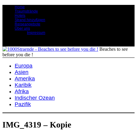
Home
Traumstrände
Hotels
Strand hinzufügen
Reiseangebote
Über uns
Impressum
Beaches to see
before you die !
Europa
Asien
Amerika
Karibik
Afrika
Indischer Ozean
Pazifik
IMG_4319 – Kopie