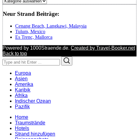
Regionen
Neur Strand Beiträge:
Cenang Beach, Langkawi, Malaysia
Tulum, Mexico
Es Trenc, Mallorca
Powered by 1000Straende.de.
Created by Travel-Booker.net
Back to top
Search
Search
for:
Europa
Asien
Amerika
Karibik
Afrika
Indischer Ozean
Pazifik
Home
Traumstrände
Hotels
Strand hinzufügen