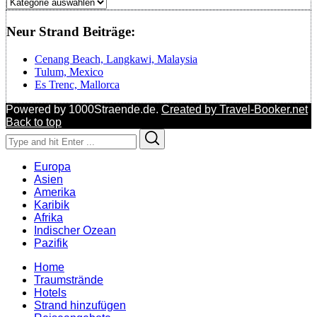
Regionen
Neur Strand Beiträge:
Cenang Beach, Langkawi, Malaysia
Tulum, Mexico
Es Trenc, Mallorca
Powered by 1000Straende.de.
Created by Travel-Booker.net
Back to top
Search
Search
for:
Europa
Asien
Amerika
Karibik
Afrika
Indischer Ozean
Pazifik
Home
Traumstrände
Hotels
Strand hinzufügen