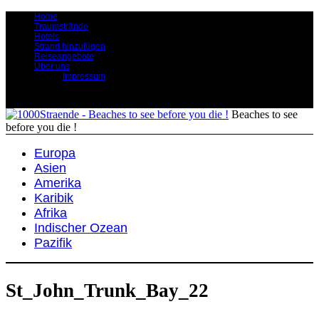
Home
Traumstrände
Hotels
Strand hinzufügen
Reiseangebote
Über uns
Impressum
Beaches to see
before you die !
Europa
Asien
Amerika
Karibik
Afrika
Indischer Ozean
Pazifik
St_John_Trunk_Bay_22