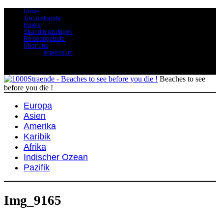
Home
Traumstrände
Hotels
Strand hinzufügen
Reiseangebote
Über uns
Impressum
Beaches to see
before you die !
Europa
Asien
Amerika
Karibik
Afrika
Indischer Ozean
Pazifik
Img_9165