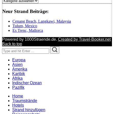
Regionen
Neur Strand Beiträge:
Cenang Beach, Langkawi, Malaysia
Tulum, Mexico
Es Trenc, Mallorca
Powered by 1000Straende.de.
Created by Travel-Booker.net
Back to top
Search
Search
for:
Europa
Asien
Amerika
Karibik
Afrika
Indischer Ozean
Pazifik
Home
Traumstrände
Hotels
Strand hinzufügen