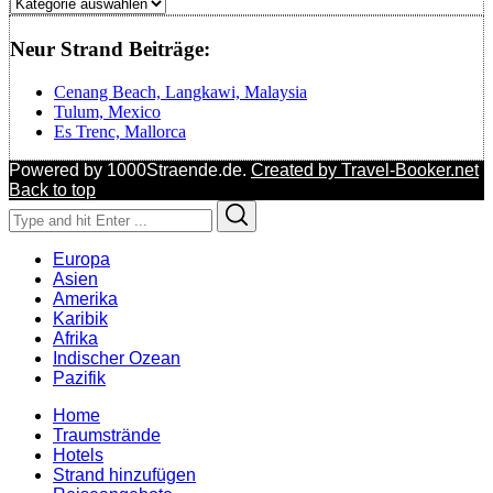
Regionen
Neur Strand Beiträge:
Cenang Beach, Langkawi, Malaysia
Tulum, Mexico
Es Trenc, Mallorca
Powered by 1000Straende.de.
Created by Travel-Booker.net
Back to top
Search
Search
for:
Europa
Asien
Amerika
Karibik
Afrika
Indischer Ozean
Pazifik
Home
Traumstrände
Hotels
Strand hinzufügen