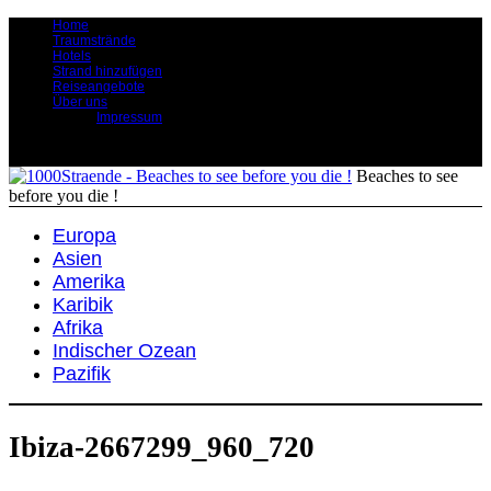
Home
Traumstrände
Hotels
Strand hinzufügen
Reiseangebote
Über uns
Impressum
Beaches to see
before you die !
Europa
Asien
Amerika
Karibik
Afrika
Indischer Ozean
Pazifik
Ibiza-2667299_960_720