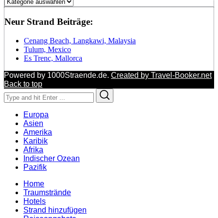
Regionen
Neur Strand Beiträge:
Cenang Beach, Langkawi, Malaysia
Tulum, Mexico
Es Trenc, Mallorca
Powered by 1000Straende.de.
Created by Travel-Booker.net
Back to top
Search
Search
for:
Europa
Asien
Amerika
Karibik
Afrika
Indischer Ozean
Pazifik
Home
Traumstrände
Hotels
Strand hinzufügen