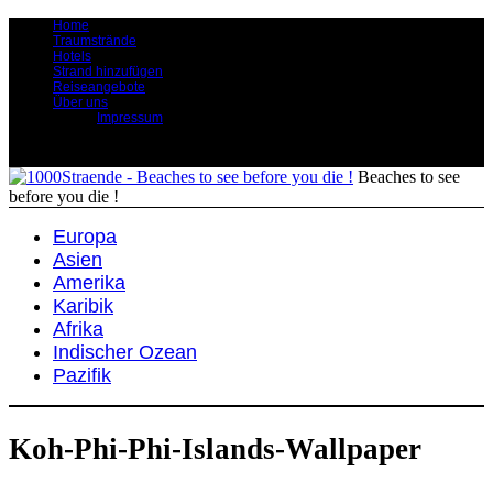
Home
Traumstrände
Hotels
Strand hinzufügen
Reiseangebote
Über uns
Impressum
Beaches to see
before you die !
Europa
Asien
Amerika
Karibik
Afrika
Indischer Ozean
Pazifik
Koh-Phi-Phi-Islands-Wallpaper