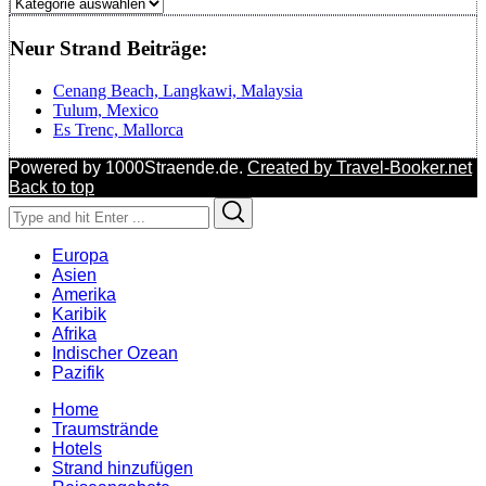
Regionen
Neur Strand Beiträge:
Cenang Beach, Langkawi, Malaysia
Tulum, Mexico
Es Trenc, Mallorca
Powered by 1000Straende.de.
Created by Travel-Booker.net
Back to top
Search
Search
for:
Europa
Asien
Amerika
Karibik
Afrika
Indischer Ozean
Pazifik
Home
Traumstrände
Hotels
Strand hinzufügen