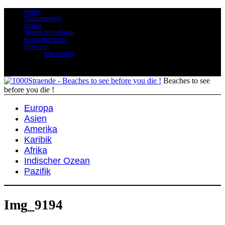
Home
Traumstrände
Hotels
Strand hinzufügen
Reiseangebote
Über uns
Impressum
Beaches to see
before you die !
Europa
Asien
Amerika
Karibik
Afrika
Indischer Ozean
Pazifik
Img_9194