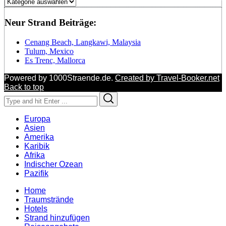
Regionen
Neur Strand Beiträge:
Cenang Beach, Langkawi, Malaysia
Tulum, Mexico
Es Trenc, Mallorca
Powered by 1000Straende.de.
Created by Travel-Booker.net
Back to top
Search
Search
for:
Europa
Asien
Amerika
Karibik
Afrika
Indischer Ozean
Pazifik
Home
Traumstrände
Hotels
Strand hinzufügen