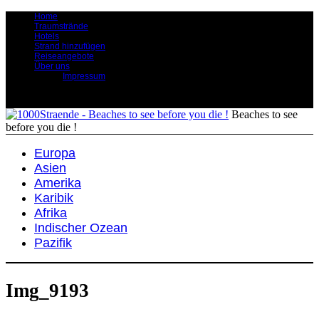
Home
Traumstrände
Hotels
Strand hinzufügen
Reiseangebote
Über uns
Impressum
Beaches to see
before you die !
Europa
Asien
Amerika
Karibik
Afrika
Indischer Ozean
Pazifik
Img_9193