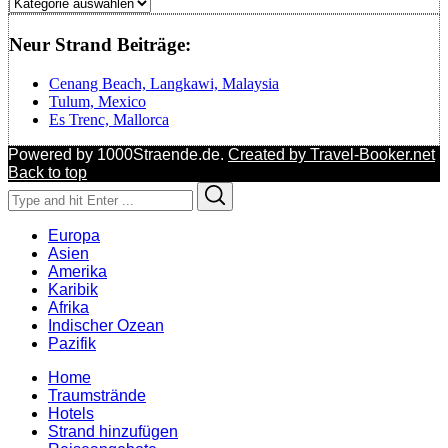
Regionen
Neur Strand Beiträge:
Cenang Beach, Langkawi, Malaysia
Tulum, Mexico
Es Trenc, Mallorca
Powered by 1000Straende.de.
Created by Travel-Booker.net
Back to top
Search
Search
for:
Europa
Asien
Amerika
Karibik
Afrika
Indischer Ozean
Pazifik
Home
Traumstrände
Hotels
Strand hinzufügen