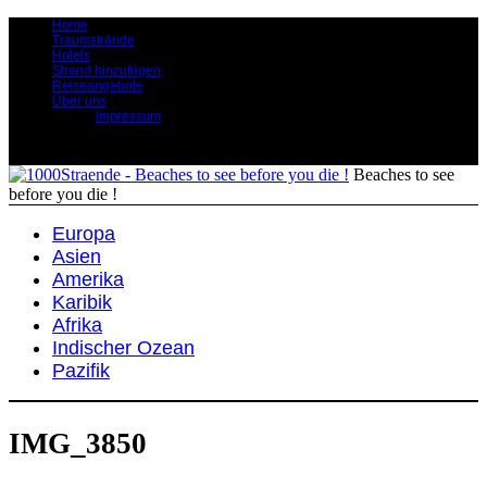
Home
Traumstrände
Hotels
Strand hinzufügen
Reiseangebote
Über uns
Impressum
Beaches to see
before you die !
Europa
Asien
Amerika
Karibik
Afrika
Indischer Ozean
Pazifik
IMG_3850