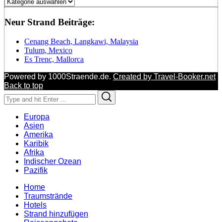
Regionen
Neur Strand Beiträge:
Cenang Beach, Langkawi, Malaysia
Tulum, Mexico
Es Trenc, Mallorca
Powered by 1000Straende.de.
Created by Travel-Booker.net
Back to top
Search
Search
for:
Europa
Asien
Amerika
Karibik
Afrika
Indischer Ozean
Pazifik
Home
Traumstrände
Hotels
Strand hinzufügen