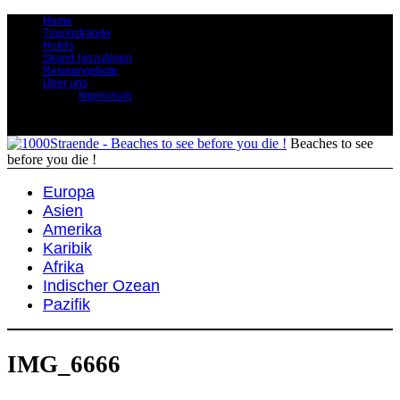
Home
Traumstrände
Hotels
Strand hinzufügen
Reiseangebote
Über uns
Impressum
Beaches to see
before you die !
Europa
Asien
Amerika
Karibik
Afrika
Indischer Ozean
Pazifik
IMG_6666