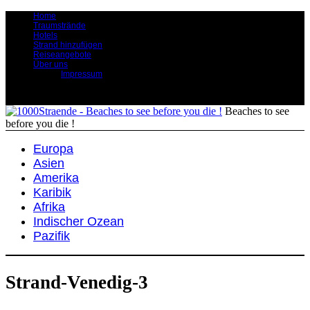
Home
Traumstrände
Hotels
Strand hinzufügen
Reiseangebote
Über uns
Impressum
Beaches to see
before you die !
Europa
Asien
Amerika
Karibik
Afrika
Indischer Ozean
Pazifik
Strand-Venedig-3