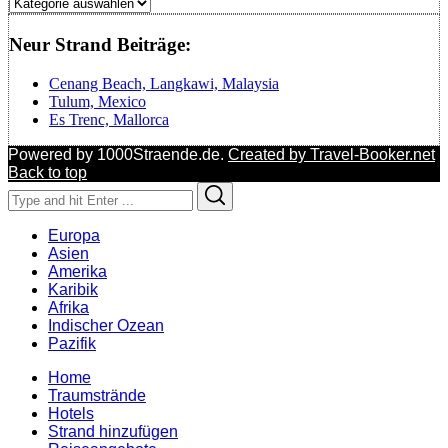
Regionen
Neur Strand Beiträge:
Cenang Beach, Langkawi, Malaysia
Tulum, Mexico
Es Trenc, Mallorca
Powered by 1000Straende.de.
Created by Travel-Booker.net
Back to top
Search
Search
for:
Europa
Asien
Amerika
Karibik
Afrika
Indischer Ozean
Pazifik
Home
Traumstrände
Hotels
Strand hinzufügen