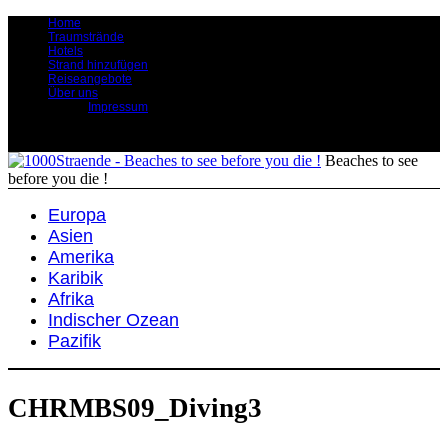
Home
Traumstrände
Hotels
Strand hinzufügen
Reiseangebote
Über uns
Impressum
Beaches to see
before you die !
Europa
Asien
Amerika
Karibik
Afrika
Indischer Ozean
Pazifik
CHRMBS09_Diving3