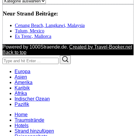
Regionen
Neur Strand Beiträge:
Cenang Beach, Langkawi, Malaysia
Tulum, Mexico
Es Trenc, Mallorca
Powered by 1000Straende.de.
Created by Travel-Booker.net
Back to top
Search
Search
for:
Europa
Asien
Amerika
Karibik
Afrika
Indischer Ozean
Pazifik
Home
Traumstrände
Hotels
Strand hinzufügen