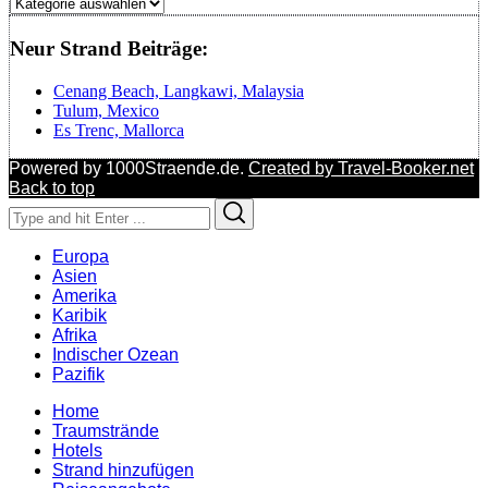
Regionen
Neur Strand Beiträge:
Cenang Beach, Langkawi, Malaysia
Tulum, Mexico
Es Trenc, Mallorca
Powered by 1000Straende.de.
Created by Travel-Booker.net
Back to top
Search
Search
for:
Europa
Asien
Amerika
Karibik
Afrika
Indischer Ozean
Pazifik
Home
Traumstrände
Hotels
Strand hinzufügen