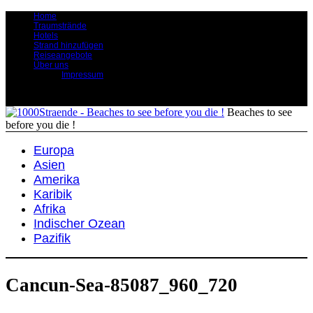
Home
Traumstrände
Hotels
Strand hinzufügen
Reiseangebote
Über uns
Impressum
Beaches to see
before you die !
Europa
Asien
Amerika
Karibik
Afrika
Indischer Ozean
Pazifik
Cancun-Sea-85087_960_720