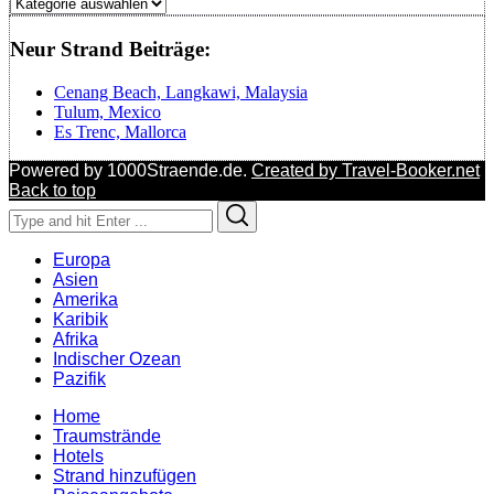
Regionen
Neur Strand Beiträge:
Cenang Beach, Langkawi, Malaysia
Tulum, Mexico
Es Trenc, Mallorca
Powered by 1000Straende.de.
Created by Travel-Booker.net
Back to top
Search
Search
for:
Europa
Asien
Amerika
Karibik
Afrika
Indischer Ozean
Pazifik
Home
Traumstrände
Hotels
Strand hinzufügen