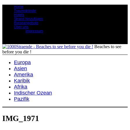
Home
Traumstrände
Hotels
Strand hinzufügen
Reiseangebote
Über uns
Impressum
Beaches to see
before you die !
Europa
Asien
Amerika
Karibik
Afrika
Indischer Ozean
Pazifik
IMG_1971