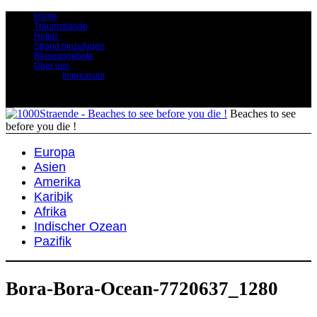
Home
Traumstrände
Hotels
Strand hinzufügen
Reiseangebote
Über uns
Impressum
Beaches to see
before you die !
Europa
Asien
Amerika
Karibik
Afrika
Indischer Ozean
Pazifik
Bora-Bora-Ocean-7720637_1280