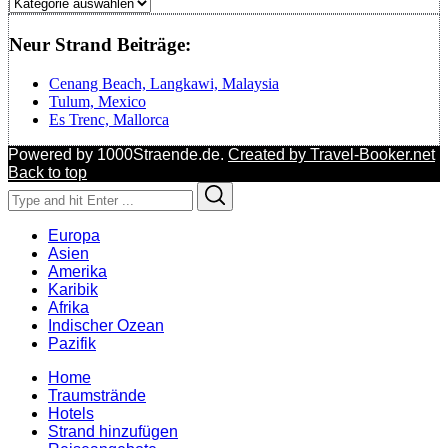
Regionen
Neur Strand Beiträge:
Cenang Beach, Langkawi, Malaysia
Tulum, Mexico
Es Trenc, Mallorca
Powered by 1000Straende.de.
Created by Travel-Booker.net
Back to top
Search
Search
for:
Europa
Asien
Amerika
Karibik
Afrika
Indischer Ozean
Pazifik
Home
Traumstrände
Hotels
Strand hinzufügen