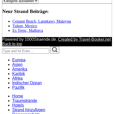
Regionen
Neur Strand Beiträge:
Cenang Beach, Langkawi, Malaysia
Tulum, Mexico
Es Trenc, Mallorca
Powered by 1000Straende.de.
Created by Travel-Booker.net
Back to top
Search
Search
for:
Europa
Asien
Amerika
Karibik
Afrika
Indischer Ozean
Pazifik
Home
Traumstrände
Hotels
Strand hinzufügen