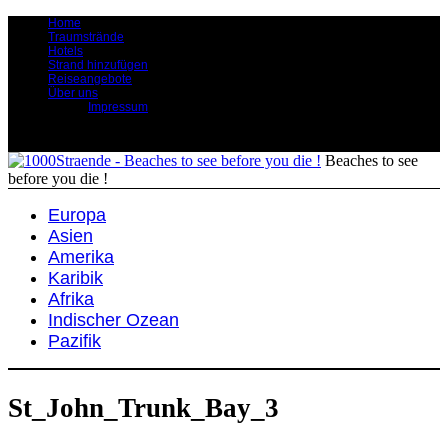
Home
Traumstrände
Hotels
Strand hinzufügen
Reiseangebote
Über uns
Impressum
Beaches to see
before you die !
Europa
Asien
Amerika
Karibik
Afrika
Indischer Ozean
Pazifik
St_John_Trunk_Bay_3