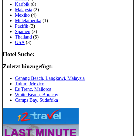
Karibik
(8)
Malaysia
(2)
Mexiko
(4)
Mittelamerika
(1)
Pazifik
(3)
Spanien
(3)
Thailand
(5)
USA
(3)
Hotel Suche:
Zuletzt hinzugefügt:
Cenang Beach, Langkawi, Malaysia
Tulum, Mexico
Es Trenc, Mallorca
White Beach, Boracay
Camps Bay, Südafrika