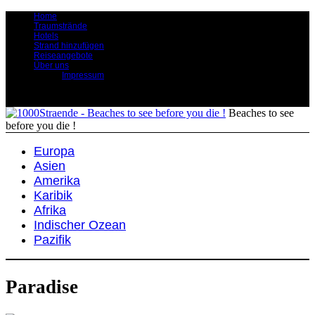
Home
Traumstrände
Hotels
Strand hinzufügen
Reiseangebote
Über uns
Impressum
Beaches to see
before you die !
Europa
Asien
Amerika
Karibik
Afrika
Indischer Ozean
Pazifik
Paradise