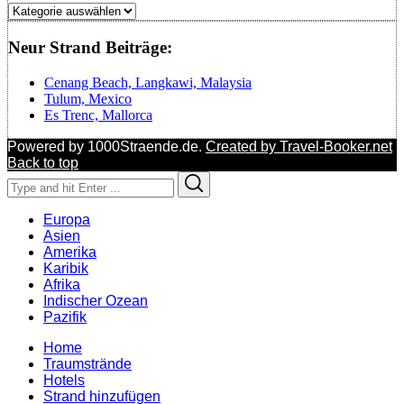
Regionen
Neur Strand Beiträge:
Cenang Beach, Langkawi, Malaysia
Tulum, Mexico
Es Trenc, Mallorca
Powered by 1000Straende.de.
Created by Travel-Booker.net
Back to top
Search
Search
for:
Europa
Asien
Amerika
Karibik
Afrika
Indischer Ozean
Pazifik
Home
Traumstrände
Hotels
Strand hinzufügen