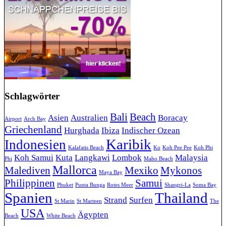
Schlagwörter
Bali
Beach
Asien
Australien
Boracay
Airport
Arch Bay
Griechenland
Hurghada
Ibiza
Indischer Ozean
Karibik
Indonesien
Kalafatis Beach
Ko
Koh Pee Pee
Koh Phi
Koh Samui
Kuta
Langkawi
Lombok
Malaysia
Phi
Maho Beach
Mallorca
Malediven
Mexiko
Mykonos
Maya Bay
Philippinen
Samui
Phuket
Punta Bunga
Rotes Meer
Shangri-La
Soma Bay
Spanien
Thailand
Strand
Surfen
St Marin
St Marteen
The
USA
Ägypten
Beach
White Beach