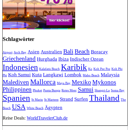
Schlagwörter
Bali
Beach
Asien
Australien
Boracay
Airport
Arch Bay
Griechenland
Hurghada
Ibiza
Indischer Ozean
Karibik
Indonesien
Kalafatis Beach
Ko
Koh Pee Pee
Koh Phi
Koh Samui
Kuta
Langkawi
Lombok
Malaysia
Phi
Maho Beach
Mallorca
Malediven
Mexiko
Mykonos
Maya Bay
Philippinen
Samui
Phuket
Punta Bunga
Rotes Meer
Shangri-La
Soma Bay
Spanien
Thailand
Strand
Surfen
St Marin
St Marteen
The
USA
Ägypten
Beach
White Beach
Reise Deals:
WorldTravelerClub.de