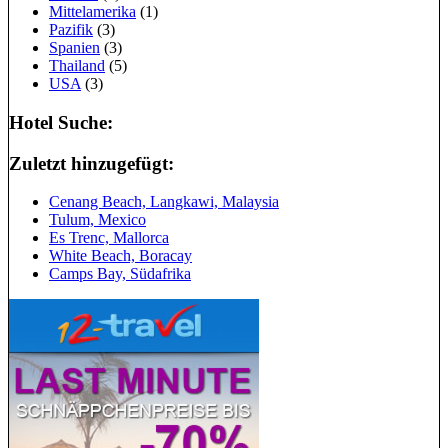
Mittelamerika
(1)
Pazifik
(3)
Spanien
(3)
Thailand
(5)
USA
(3)
Hotel Suche:
Zuletzt hinzugefügt:
Cenang Beach, Langkawi, Malaysia
Tulum, Mexico
Es Trenc, Mallorca
White Beach, Boracay
Camps Bay, Südafrika