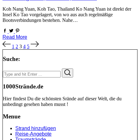
Koh Nang Yuan, Koh Tao, Thailand Ko Nang Yuan ist direkt der
Insel Ko Tao vorgelagert, von wo aus auch regelmäßige
Bootsverbindungen bestehen. Nahe…
Read More
Seitennummerierung
1
2
3
4
5
der
Beiträge
Suche:
Search
Search
for:
1000Strände.de
Hier findest Du die schönsten Srände auf dieser Welt, die du
unbedingt gesehen haben musst !
Menue
Strand hinzufügen
Reise-Angebote
Traumstrände