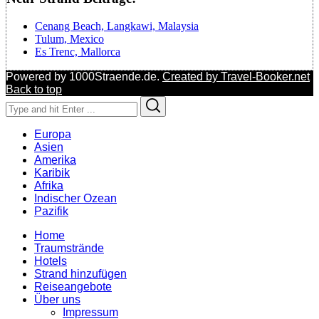
Cenang Beach, Langkawi, Malaysia
Tulum, Mexico
Es Trenc, Mallorca
Powered by 1000Straende.de.
Created by Travel-Booker.net
Back to top
Search
Search
for:
Europa
Asien
Amerika
Karibik
Afrika
Indischer Ozean
Pazifik
Home
Traumstrände
Hotels
Strand hinzufügen
Reiseangebote
Über uns
Impressum