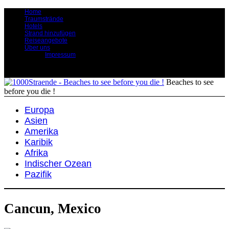
Home
Traumstrände
Hotels
Strand hinzufügen
Reiseangebote
Über uns
Impressum
Beaches to see
before you die !
Europa
Asien
Amerika
Karibik
Afrika
Indischer Ozean
Pazifik
Cancun, Mexico