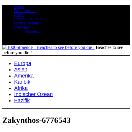
Home
Traumstrände
Hotels
Strand hinzufügen
Reiseangebote
Über uns
Impressum
Beaches to see
before you die !
Europa
Asien
Amerika
Karibik
Afrika
Indischer Ozean
Pazifik
Zakynthos-6776543