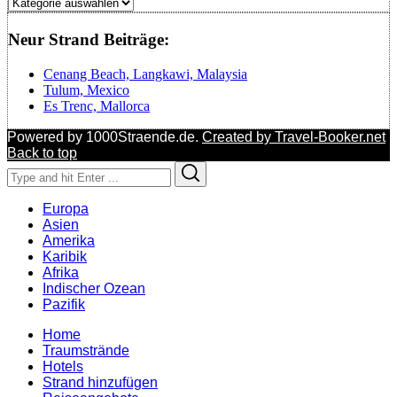
Regionen
Neur Strand Beiträge:
Cenang Beach, Langkawi, Malaysia
Tulum, Mexico
Es Trenc, Mallorca
Powered by 1000Straende.de.
Created by Travel-Booker.net
Back to top
Search
Search
for:
Europa
Asien
Amerika
Karibik
Afrika
Indischer Ozean
Pazifik
Home
Traumstrände
Hotels
Strand hinzufügen