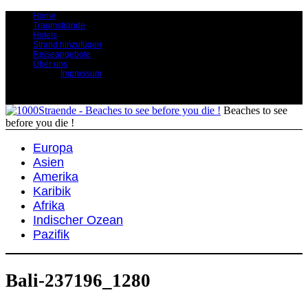
Home
Traumstrände
Hotels
Strand hinzufügen
Reiseangebote
Über uns
Impressum
Beaches to see
before you die !
Europa
Asien
Amerika
Karibik
Afrika
Indischer Ozean
Pazifik
Bali-237196_1280