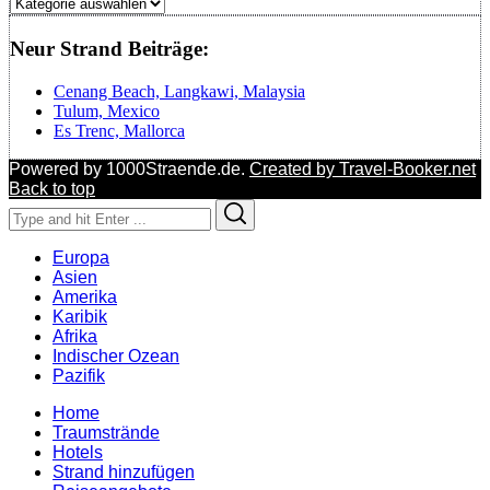
Regionen
Neur Strand Beiträge:
Cenang Beach, Langkawi, Malaysia
Tulum, Mexico
Es Trenc, Mallorca
Powered by 1000Straende.de.
Created by Travel-Booker.net
Back to top
Search
Search
for:
Europa
Asien
Amerika
Karibik
Afrika
Indischer Ozean
Pazifik
Home
Traumstrände
Hotels
Strand hinzufügen