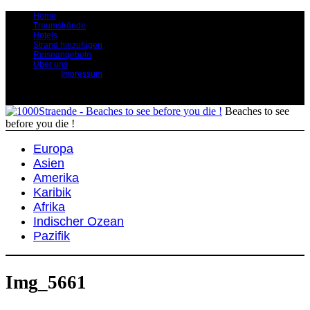
Home
Traumstrände
Hotels
Strand hinzufügen
Reiseangebote
Über uns
Impressum
Beaches to see
before you die !
Europa
Asien
Amerika
Karibik
Afrika
Indischer Ozean
Pazifik
Img_5661