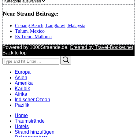
Regionen
Neur Strand Beiträge:
Cenang Beach, Langkawi, Malaysia
Tulum, Mexico
Es Trenc, Mallorca
Powered by 1000Straende.de.
Created by Travel-Booker.net
Back to top
Search
Search
for:
Europa
Asien
Amerika
Karibik
Afrika
Indischer Ozean
Pazifik
Home
Traumstrände
Hotels
Strand hinzufügen