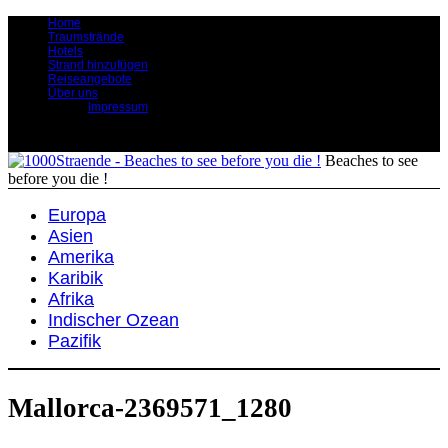
Home
Traumstrände
Hotels
Strand hinzufügen
Reiseangebote
Über uns
Impressum
Beaches to see
before you die !
Europa
Asien
Amerika
Karibik
Afrika
Indischer Ozean
Pazifik
Mallorca-2369571_1280