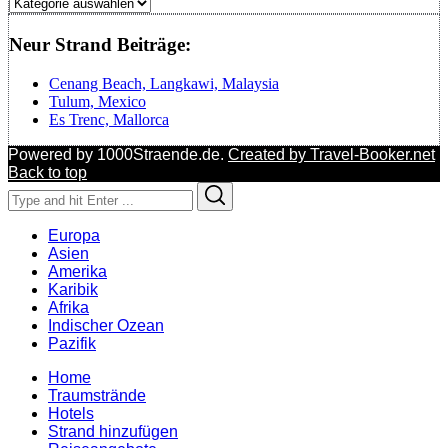
Regionen
Neur Strand Beiträge:
Cenang Beach, Langkawi, Malaysia
Tulum, Mexico
Es Trenc, Mallorca
Powered by 1000Straende.de.
Created by Travel-Booker.net
Back to top
Search
Search
for:
Europa
Asien
Amerika
Karibik
Afrika
Indischer Ozean
Pazifik
Home
Traumstrände
Hotels
Strand hinzufügen