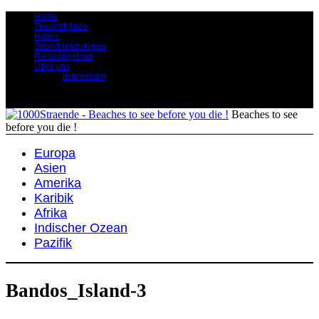
Home
Traumstrände
Hotels
Strand hinzufügen
Reiseangebote
Über uns
Impressum
Beaches to see
before you die !
Europa
Asien
Amerika
Karibik
Afrika
Indischer Ozean
Pazifik
Bandos_Island-3