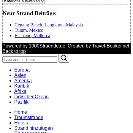
Regionen
Neur Strand Beiträge:
Cenang Beach, Langkawi, Malaysia
Tulum, Mexico
Es Trenc, Mallorca
Powered by 1000Straende.de.
Created by Travel-Booker.net
Back to top
Search
Search
for:
Europa
Asien
Amerika
Karibik
Afrika
Indischer Ozean
Pazifik
Home
Traumstrände
Hotels
Strand hinzufügen