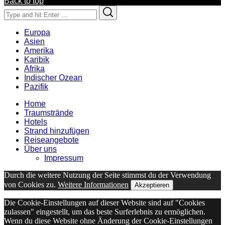
Back to top
Search
Search
for:
Europa
Asien
Amerika
Karibik
Afrika
Indischer Ozean
Pazifik
Home
Traumstrände
Hotels
Strand hinzufügen
Reiseangebote
Über uns
Impressum
Durch die weitere Nutzung der Seite stimmst du der Verwendung
von Cookies zu.
Weitere Informationen
Akzeptieren
Die Cookie-Einstellungen auf dieser Website sind auf "Cookies
zulassen" eingestellt, um das beste Surferlebnis zu ermöglichen.
Wenn du diese Website ohne Änderung der Cookie-Einstellungen