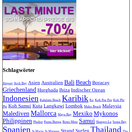
Schlagwörter
Bali
Beach
Asien
Australien
Boracay
Airport
Arch Bay
Griechenland
Hurghada
Ibiza
Indischer Ozean
Karibik
Indonesien
Kalafatis Beach
Ko
Koh Pee Pee
Koh Phi
Koh Samui
Kuta
Langkawi
Lombok
Malaysia
Phi
Maho Beach
Mallorca
Malediven
Mexiko
Mykonos
Maya Bay
Philippinen
Samui
Phuket
Punta Bunga
Rotes Meer
Shangri-La
Soma Bay
Spanien
Thailand
Strand
Surfen
St Marin
St Marteen
The