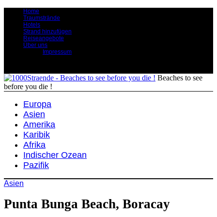
Home
Traumstrände
Hotels
Strand hinzufügen
Reiseangebote
Über uns
Impressum
Beaches to see
before you die !
Europa
Asien
Amerika
Karibik
Afrika
Indischer Ozean
Pazifik
Asien
Punta Bunga Beach, Boracay