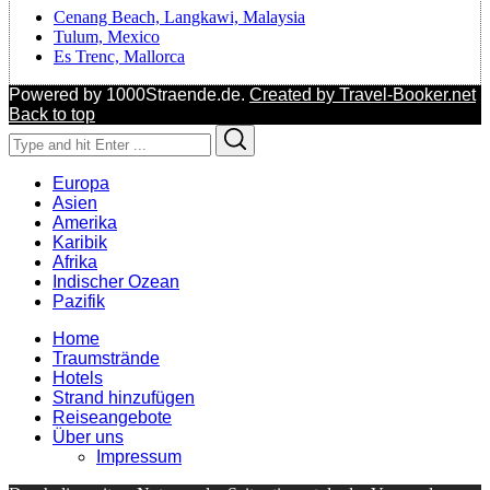
Cenang Beach, Langkawi, Malaysia
Tulum, Mexico
Es Trenc, Mallorca
Powered by 1000Straende.de.
Created by Travel-Booker.net
Back to top
Search
Search
for:
Europa
Asien
Amerika
Karibik
Afrika
Indischer Ozean
Pazifik
Home
Traumstrände
Hotels
Strand hinzufügen
Reiseangebote
Über uns
Impressum