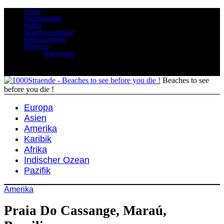
Home
Traumstrände
Hotels
Strand hinzufügen
Reiseangebote
Über uns
Impressum
Beaches to see
before you die !
Europa
Asien
Amerika
Karibik
Afrika
Indischer Ozean
Pazifik
Amerika
Praia Do Cassange, Maraú,