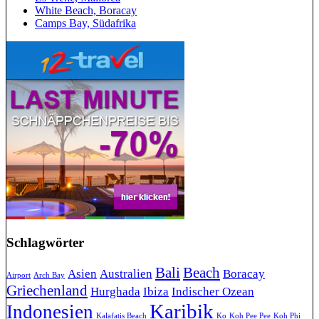
White Beach, Boracay
Camps Bay, Südafrika
Schlagwörter
Bali
Beach
Asien
Australien
Boracay
Airport
Arch Bay
Griechenland
Hurghada
Ibiza
Indischer Ozean
Karibik
Indonesien
Kalafatis Beach
Ko
Koh Pee Pee
Koh Phi